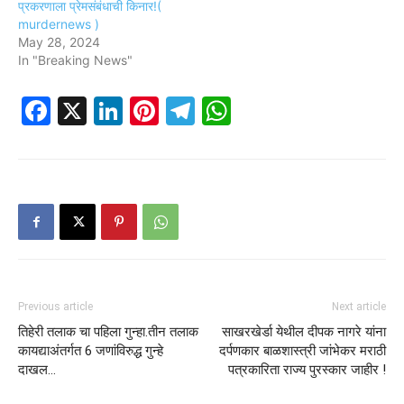
प्रकरणाला प्रेमसंबंधाची किनार!(
murdernews )
May 28, 2024
In "Breaking News"
Facebook
X
LinkedIn
Pinterest
Telegram
WhatsApp
Previous article
Next article
तिहेरी तलाक चा पहिला गुन्हा.तीन तलाक
साखरखेर्डा येथील दीपक नागरे यांना
कायद्याअंतर्गत 6 जणांविरुद्ध गुन्हे
दर्पणकार बाळशास्त्री जांभेकर मराठी
दाखल…
पत्रकारिता राज्य पुरस्कार जाहीर !