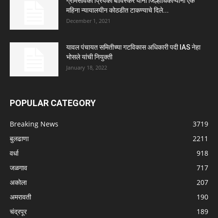
ग्रामसेविका प्रियंका बाविस्कर यांना जिल्हाधिकाऱ्यांनी एक
महिना न्यायालयीन कोठडीत टाकण्याचे दिले...
December 1, 2021
यावल पंचायत समितीच्या गटविकास अधिकारी पदी IAS नेहा
भोसले यांची नियुक्ती
January 18, 2022
POPULAR CATEGORY
Breaking News
3719
बुलढाणा
2211
वर्धा
918
जळगाव
717
अकोला
207
अमरावती
190
चंद्रपूर
189