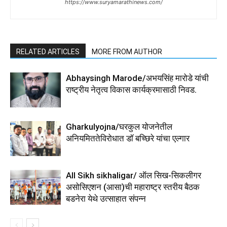
https://www.suryamarathinews.com/
RELATED ARTICLES
MORE FROM AUTHOR
Abhaysingh Marode/अभयसिंह मारोडे यांची
राष्ट्रीय नेतृत्व विकास कार्यक्रमासाठी निवड.
Gharkulyojna/घरकुल योजनेतील
अनियमिततेविरोधात डॉ बच्छिरे यांचा एल्गार
All Sikh sikhaligar/ ऑल सिख-सिकलीगर
असोसिएशन (आसा)ची महाराष्ट्र स्तरीय बैठक
बडनेरा येथे उत्साहात संपन्न