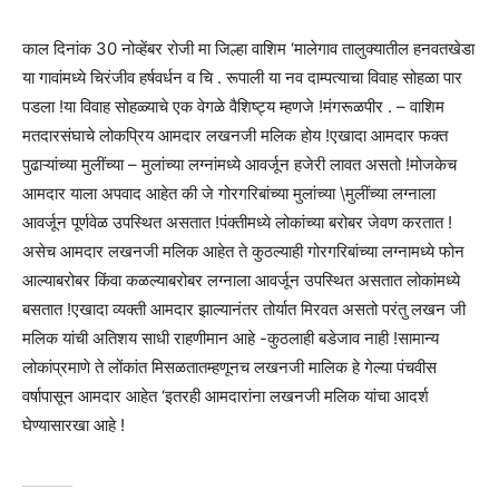
काल दिनांक 30 नोव्हेंबर रोजी मा जिल्हा वाशिम ‘मालेगाव तालुक्यातील हनवतखेडा
या गावांमध्ये चिरंजीव हर्षवर्धन व चि . रूपाली या नव दाम्पत्याचा विवाह सोहळा पार
पडला !या विवाह सोहळ्याचे एक वेगळे वैशिष्ट्य म्हणजे !मंगरूळपीर . – वाशिम
मतदारसंघाचे लोकप्रिय आमदार लखनजी मलिक होय !एखादा आमदार फक्त
पुढाऱ्यांच्या मुलींच्या – मुलांच्या लग्नांमध्ये आवर्जून हजेरी लावत असतो !मोजकेच
आमदार याला अपवाद आहेत की जे गोरगरिबांच्या मुलांच्या \मुलींच्या लग्नाला
आवर्जून पूर्णवेळ उपस्थित असतात !पंक्तीमध्ये लोकांच्या बरोबर जेवण करतात !
असेच आमदार लखनजी मलिक आहेत ते कुठल्याही गोरगरिबांच्या लग्नामध्ये फोन
आल्याबरोबर किंवा कळल्याबरोबर लग्नाला आवर्जून उपस्थित असतात लोकांमध्ये
बसतात !एखादा व्यक्ती आमदार झाल्यानंतर तोर्यात मिरवत असतो परंतु लखन जी
मलिक यांची अतिशय साधी राहणीमान आहे -कुठलाही बडेजाव नाही !सामान्य
लोकांप्रमाणे ते लोंकांत मिसळतातम्हणूनच लखनजी मालिक हे गेल्या पंचवीस
वर्षापासून आमदार आहेत ‘इतरही आमदारांना लखनजी मलिक यांचा आदर्श
घेण्यासारखा आहे !