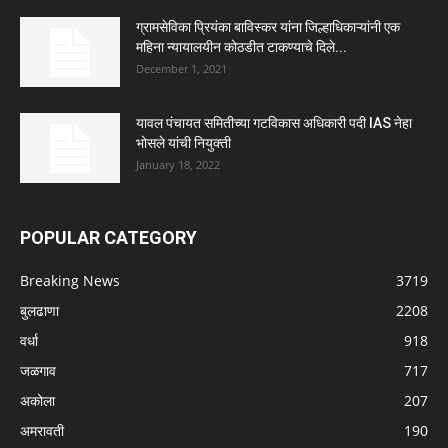
ग्रामसेविका प्रियंका बाविस्कर यांना जिल्हाधिकाऱ्यांनी एक
महिना न्यायालयीन कोठडीत टाकण्याचे दिले...
December 1, 2021
यावल पंचायत समितीच्या गटविकास अधिकारी पदी IAS नेहा
भोसले यांची नियुक्ती
January 18, 2022
POPULAR CATEGORY
Breaking News
3719
बुलढाणा
2208
वर्धा
918
जळगाव
717
अकोला
207
अमरावती
190