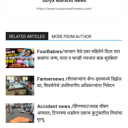
Surya Marathi News
https://www.suryamarathinews.com/
RELATED ARTICLES
MORE FROM AUTHOR
FourBabies/चारबन येथे एका महिलेने दिला चार
बाळांना जन्म; माता व चारही नवजात बाळ सुरक्षित!
Farmernews /शेतकऱ्यांना कॅन-ड्रममध्ये डिझेल
द्या; शिवसेनेचे उपविभागीय अधिकाऱ्यांना निवेदन
Accident news /हिंगणघाटजवळ भीषण
अपघात; टिपरच्या धडकेत एकाच कुटुंबातील तिघांचा
मृत्यू