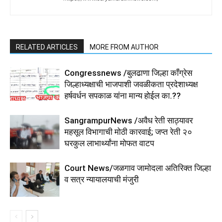
RELATED ARTICLES
MORE FROM AUTHOR
Congressnews /बुलढाणा जिल्हा कॉंग्रेस
जिल्हाध्यक्षाची भाजपाशी जवळीकता प्रदेशाध्यक्ष
हर्षवर्धन सपकाळ यांना मान्य होईल का.??
SangrampurNews /अवैध रेती साठ्यावर
महसूल विभागाची मोठी कारवाई; जप्त रेती २०
घरकुल लाभार्थ्यांना मोफत वाटप
Court News/जळगाव जामोदला अतिरिक्त जिल्हा
व सत्र न्यायालयाची मंजुरी