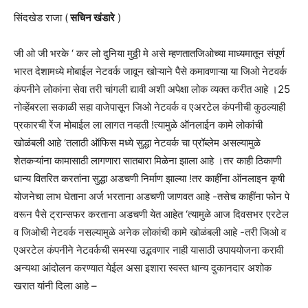
सिंदखेड राजा (
सचिन खंडारे
)
जी ओ जी भरके ‘ कर लो दुनिया मुठ्ठी मे असे म्हणतातजिओच्या माध्यमातून संपूर्ण
भारत देशामध्ये मोबाईल नेटवर्क जावून खोऱ्याने पैसे कमावणाऱ्या या जिओ नेटवर्क
कंपनीने लोकांना सेवा तरी चांगली द्यावी अशी अपेक्षा लोक व्यक्त करीत आहे ।25
नोव्हेंबरला सकाळी सहा वाजेपासून जिओ नेटवर्क व एअरटेल कंपनीची कुठल्याही
प्रकारची रेंज मोबाईल ला लागत नव्हती !त्यामुळे ऑनलाईन कामे लोकांची
खोळंबली आहे ‘तलाठी ऑफिस मध्ये सुद्धा नेटवर्क चा प्रॉब्लेम असल्यामुळे
शेतकऱ्यांना कामासाठी लागणारा सातबारा मिळेना झाला आहे ।तर काही ठिकाणी
धान्य वितरित करतांना सुद्धा अडचणी निर्माण झाल्या !तर काहींना ऑनलाइन कृषी
योजनेचा लाभ घेताना अर्ज भरताना अडचणी जाणवत आहे -तसेच काहींना फोन पे
वरून पैसे ट्रान्सफर करताना अडचणी येत आहेत ‘त्यामुळे आज दिवसभर एरटेल
व जिओची नेटवर्क नसल्यामुळे अनेक लोकांची कामे खोळंबली आहे -तरी जिओ व
एअरटेल कंपनीने नेटवर्कची समस्या उद्भवणार नाही यासाठी उपाययोजना करावी
अन्यथा आंदोलन करण्यात येईल असा इशारा स्वस्त धान्य दुकानदार अशोक
खरात यांनी दिला आहे –