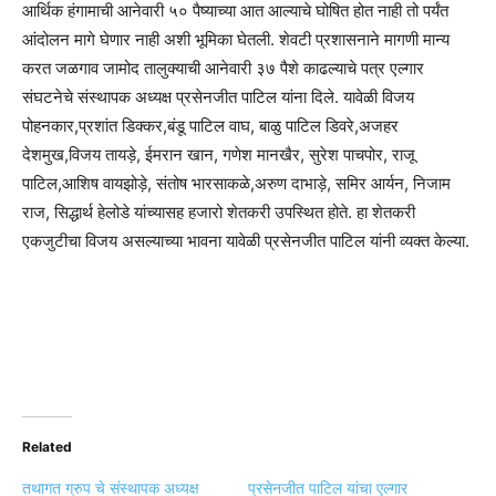
आर्थिक हंगामाची आनेवारी ५० पैष्याच्या आत आल्याचे घोषित होत नाही तो पर्यंत
आंदोलन मागे घेणार नाही अशी भूमिका घेतली. शेवटी प्रशासनाने मागणी मान्य
करत जळगाव जामोद तालुक्याची आनेवारी ३७ पैशे काढल्याचे पत्र एल्गार
संघटनेचे संस्थापक अध्यक्ष प्रसेनजीत पाटिल यांना दिले. यावेळी विजय
पोहनकार,प्रशांत डिक्कर,बंडू पाटिल वाघ, बाळु पाटिल डिवरे,अजहर
देशमुख,विजय तायड़े, ईमरान खान, गणेश मानखैर, सुरेश पाचपोर, राजू
पाटिल,आशिष वायझोड़े, संतोष भारसाकळे,अरुण दाभाड़े, समिर आर्यन, निजाम
राज, सिद्धार्थ हेलोडे यांच्यासह हजारो शेतकरी उपस्थित होते. हा शेतकरी
एकजुटीचा विजय असल्याच्या भावना यावेळी प्रसेनजीत पाटिल यांनी व्यक्त केल्या.
Related
तथागत ग्रुप चे संस्थापक अध्यक्ष
प्रसेनजीत पाटिल यांचा एल्गार