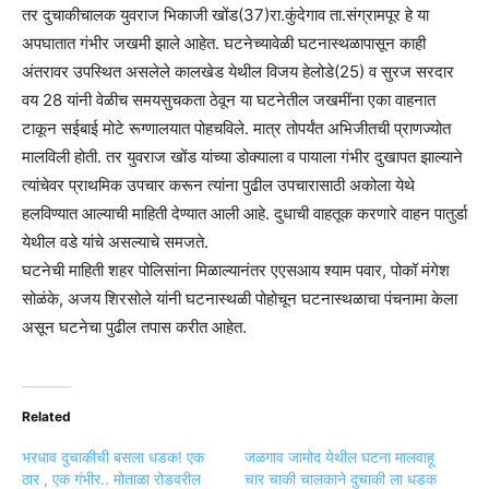
तर दुचाकीचालक युवराज भिकाजी खोंड(37)रा.कुंदेगाव ता.संग्रामपूर हे या
अपघातात गंभीर जखमी झाले आहेत. घटनेच्यावेळी घटनास्थळापासून काही
अंतरावर उपस्थित असलेले कालखेड येथील विजय हेलोडे(25) व सुरज सरदार
वय 28 यांनी वेळीच समयसुचकता ठेवून या घटनेतील जखमींना एका वाहनात
टाकून सईबाई मोटे रूग्णालयात पोहचविले. मात्र तोपर्यंत अभिजीतची प्राणज्योत
मालविली होती. तर युवराज खोंड यांच्या डोक्याला व पायाला गंभीर दुखापत झाल्याने
त्यांचेवर प्राथमिक उपचार करून त्यांना पुढील उपचारासाठी अकोला येथे
हलविण्यात आल्याची माहिती देण्यात आली आहे. दुधाची वाहतूक करणारे वाहन पातुर्डा
येथील वडे यांचे असल्याचे समजते.
घटनेची माहिती शहर पोलिसांना मिळाल्यानंतर एएसआय श्याम पवार, पोकॉ मंगेश
सोळंके, अजय शिरसोले यांनी घटनास्थळी पोहोचून घटनास्थळाचा पंचनामा केला
असून घटनेचा पुढील तपास करीत आहेत.
Related
भरधाव दुचाकीची बसला धडक! एक
जळगाव जामोद येथील घटना मालवाहू
ठार , एक गंभीर.. मोताळा रोडवरील
चार चाकी चालकाने दुचाकी ला धडक