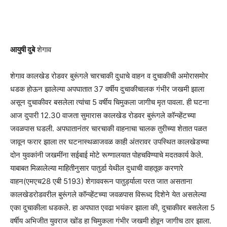
आयुषी दुबे
शेगाव
शेगाव कालखेड रोडवर बुरूंगले चारचाकी दुधाचे वाहन व दुचाकीची अमोरासमोर
धडक होऊन झालेल्या अपघातात 37 वर्षीय दुचाकीचालक गंभीर जखमी झाला
असून दुचाकीवर बसलेला त्यांचा 5 वर्षीय चिमुकला जागीच मृत पावला. ही घटना
आज दुपारी 12.30 वाजता सुमारास कालखेड रोडवर बुरूंगले कॉन्व्हेंटच्या
जवळपास घडली. अपघातानंतर चारचाकी वाहनाचा चालक तुरीच्या शेतात पळत
जावून फरार झाला तर घटनास्थळाजवळ काही अंतरावर उपस्थित कालखेडच्या
दोन युवकांनी जखमींना सईबाई मोटे रूग्णालयात पोहचविण्याचे मदतकार्य केले.
याबाबत मिळालेल्या माहितीनुसार पातुर्डा येथील दुधाची वाहतूक करणारे
वाहन(एमएच28 एबी 5193) शेगाववरून पातुर्ड्याला परत जात असताना
कालखेडरोडवरील बुरूंगले कॉन्व्हेंटच्या जवळपास विरूध्द दिशेने येत असलेल्या
एका दुचाकीला धडकले. हा अपघात एवढा भयंकर झाला की, दुचाकीवर बसलेला 5
वर्षीय अभिजीत युवराज खोंड हा चिमुकला गंभीर जखमी होवून जागीच ठार झाला.