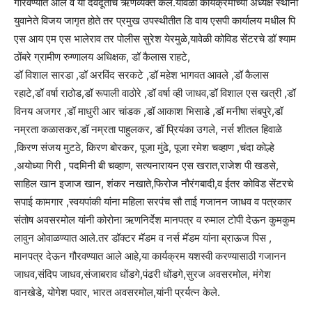
गौरवण्यात आले व या देवदूतांचे ऋणव्यक्त केले.यावेळी कार्यक्रमाच्या अध्यक्ष स्थानी
युवानेते विजय जागृत होते तर प्रमुख उपस्थीतीत डि वाय एसपी कार्यालय मधील पि
एस आय एम एस भालेराव तर पोलीस सुरेश येरमुळे,यावेळी कोविड सेंटरचे डॉ श्याम
ठोंबरे ग्रामीण रुग्णालय अधिक्षक, डॉ कैलास राहटे,
डॉ विशाल सारडा ,डॉ अरविंद सरकटे ,डॉ महेश भागवत आवले ,डॉ कैलास
रहाटे,डॉ वर्षा राठोड,डॉ रूपाली वाठोरे ,डॉ वर्षा व्ही जाधव,डॉ विशाल एस खत्री ,डॉ
विनय अजगर ,डॉ माधुरी आर चांडक ,डॉ आकाश भिसाडे ,डॉ मनीषा संबपुरे,डॉ
नम्रता कळासकर,डॉ नम्रता पाहुलकर, डॉ प्रियंका उगले, नर्स शीतल हिवाळे
,किरण संजय मुटठे, किरण बोरकर, पूजा मुंढे, पूजा रमेश चव्हाण ,चंदा कोल्हे
,अयोध्या गिरी , पदमिनी बी चव्हाण, सत्यनारायन एस खरात,राजेश पी खडसे,
साहिल खान इजाज खान, शंकर नखाते,फिरोज नौरंगबादी,व ईतर कोविड सेंटरचे
सपाई कामगार ,स्वयपांकी यांना महिला सरपंच सौ ताई गजानन जाधव व पत्रकार
संतोष अवसरमोल यांनी कोरोना ऋणनिर्देश मानपत्र व रुमाल टोपी देऊन कुमकुम
लावुन ओवाळण्यात आले.तर डॉक्टर मॅडम व नर्स मॅडम यांना ब्राऊज पिस ,
मानपत्र देऊन गौरवण्यात आले आहे,या कार्यक्रम यशस्वी करण्यासाठी गजानन
जाधव,संदिप जाधव,संजाबराव धोंडगे,पंढरी धोंडगे,सुरज अवसरमोल, मंगेश
वानखेडे, योगेश पवार, भारत अवसरमोल,यांनी प्रर्यत्न केले.