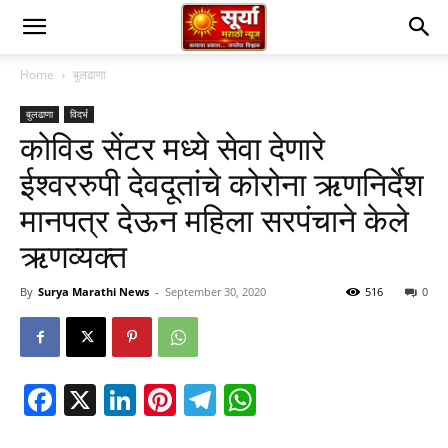
Home
बुलढाणा
बुलढाणा
विदर्भ
कोविड सेंटर मध्ये सेवा देणारे
ईश्वररुपी देवदूतांचे कोरोना ऋणनिर्देश
मानपत्र देऊन महिला सरपंचाने केले
ऋणव्यक्त
By
Surya Marathi News
-
September 30, 2020
516
0
Facebook
X
LinkedIn
Pinterest
Telegram
WhatsApp