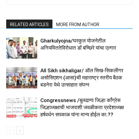
RELATED ARTICLES
MORE FROM AUTHOR
Gharkulyojna/घरकुल योजनेतील
अनियमिततेविरोधात डॉ बच्छिरे यांचा एल्गार
All Sikh sikhaligar/ ऑल सिख-सिकलीगर
असोसिएशन (आसा)ची महाराष्ट्र स्तरीय बैठक
बडनेरा येथे उत्साहात संपन्न
Congressnews /बुलढाणा जिल्हा कॉंग्रेस
जिल्हाध्यक्षाची भाजपाशी जवळीकता प्रदेशाध्यक्ष
हर्षवर्धन सपकाळ यांना मान्य होईल का.??