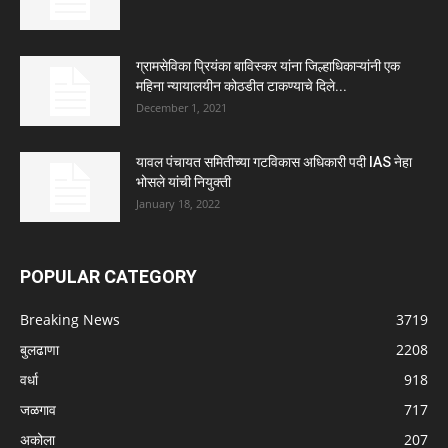
ग्रामसेविका प्रियंका बाविस्कर यांना जिल्हाधिकाऱ्यांनी एक
महिना न्यायालयीन कोठडीत टाकण्याचे दिले...
December 1, 2021
यावल पंचायत समितीच्या गटविकास अधिकारी पदी IAS नेहा
भोसले यांची नियुक्ती
January 18, 2022
POPULAR CATEGORY
Breaking News
3719
बुलढाणा
2208
वर्धा
918
जळगाव
717
अकोला
207