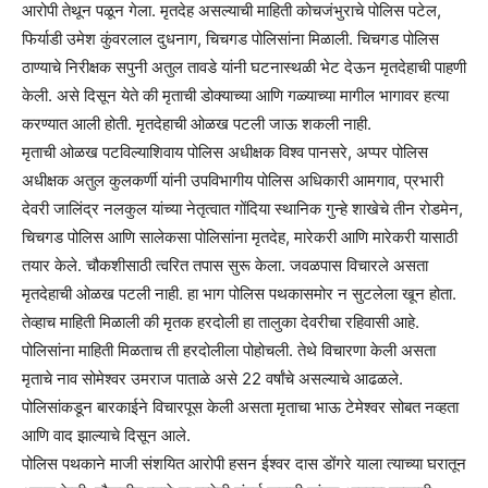
आरोपी तेथून पळून गेला. मृतदेह असल्याची माहिती कोचजंभुराचे पोलिस पटेल,
फिर्याडी उमेश कुंवरलाल दुधनाग, चिचगड पोलिसांना मिळाली. चिचगड पोलिस
ठाण्याचे निरीक्षक सपुनी अतुल तावडे यांनी घटनास्थळी भेट देऊन मृतदेहाची पाहणी
केली. असे दिसून येते की मृताची डोक्याच्या आणि गळ्याच्या मागील भागावर हत्या
करण्यात आली होती. मृतदेहाची ओळख पटली जाऊ शकली नाही.
मृताची ओळख पटविल्याशिवाय पोलिस अधीक्षक विश्व पानसरे, अप्पर पोलिस
अधीक्षक अतुल कुलकर्णी यांनी उपविभागीय पोलिस अधिकारी आमगाव, प्रभारी
देवरी जालिंद्र नलकुल यांच्या नेतृत्वात गोंदिया स्थानिक गुन्हे शाखेचे तीन रोडमेन,
चिचगड पोलिस आणि सालेकसा पोलिसांना मृतदेह, मारेकरी आणि मारेकरी यासाठी
तयार केले. चौकशीसाठी त्वरित तपास सुरू केला. जवळपास विचारले असता
मृतदेहाची ओळख पटली नाही. हा भाग पोलिस पथकासमोर न सुटलेला खून होता.
तेव्हाच माहिती मिळाली की मृतक हरदोली हा तालुका देवरीचा रहिवासी आहे.
पोलिसांना माहिती मिळताच ती हरदोलीला पोहोचली. तेथे विचारणा केली असता
मृताचे नाव सोमेश्वर उमराज पाताळे असे 22 वर्षांचे असल्याचे आढळले.
पोलिसांकडून बारकाईने विचारपूस केली असता मृताचा भाऊ टेमेश्वर सोबत नव्हता
आणि वाद झाल्याचे दिसून आले.
पोलिस पथकाने माजी संशयित आरोपी हसन ईश्वर दास डोंगरे याला त्याच्या घरातून