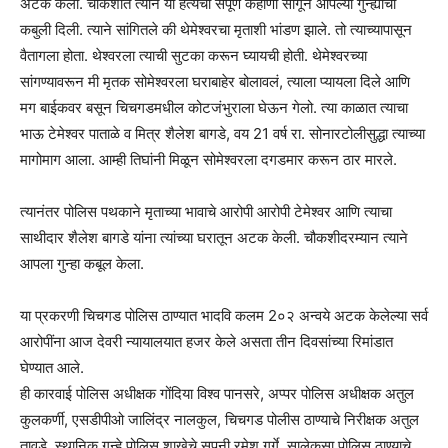
अटक केली. चौकशीत त्याने या हत्येची संपूर्ण कहाणी सांगून आपल्या गुन्ह्याची
कबुली दिली. त्याने सांगितले की थेमेश्वरचा मृताशी भांडण झाले. तो त्याच्यापासून
वैतागला होता. थेश्वरला त्याची सुटका करून घ्यायची होती. थेमेश्वरच्या
सांगण्यावरून मी मृतक सोमेश्वरला घराबाहेर बोलावलं, त्याला प्यायला दिले आणि
मग बाईकवर बसून चिचगडमधील कोटजंभुराला घेऊन गेलो. त्या काळात त्याचा
भाऊ टेमेश्वर पाताळे व मित्र शैलेश बागडे, वय 21 वर्ष रा. सोनारटोलीसुद्धा त्याच्या
मागोमाग आला. आम्ही तिघांनी मिळून सोमेश्वरला दगडमार करून ठार मारले.
त्यानंतर पोलिस पथकाने मृताच्या भावाचे आरोपी आरोपी टेमेश्वर आणि त्याचा
साथीदार शैलेश बागडे यांना त्यांच्या घरातून अटक केली. चौकशीदरम्यान त्याने
आपला गुन्हा कबूल केला.
या प्रकरणी चिचगड पोलिस ठाण्यात भादवि कलम 2०२ अन्वये अटक केलेल्या सर्व
आरोपींना आज देवरी न्यायालयात हजर केले असता तीन दिवसांच्या रिमांडात
घेण्यात आले.
ही कारवाई पोलिस अधीक्षक गोंदिया विश्व पानसरे, अप्पर पोलिस अधीक्षक अतुल
कुलकर्णी, एसडीपीओ जालिंद्र नालकुल, चिचगड पोलीस ठाण्याचे निरीक्षक अतुल
तावडे, स्थानिक गुन्हे पोलिस शाखेचे सपुनी रमेश गर्गे, सालेकसा पोलिस ठाण्याचे