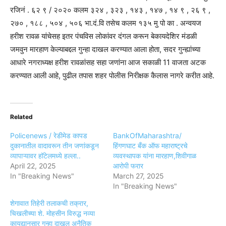
रजिनं . ६२ ९ / २०२० कलम ३२४ , ३२३ , १४३ , १४७ , १४ ९ , २६ ९ ,
२७० , १८८ , ५०४ , ५०६ भा.दं.वि तसेच कलम १३५ मु पो का . अन्वयज
हरीश रावळ यांचेसह इतर पंचविस लोकांवर दंगल करून बेकायदेशिर मंडळी
जमवुन मारहाण केल्याबद्दल गुन्हा दाखल करण्यात आला होता, सदर गुन्ह्यांच्या
आधारे नगराध्यक्ष हरीश रावळांसह सहा जणांना आज सकाळी 11 वाजता अटक
करण्यात आली आहे, पुढील तपास शहर पोलीस निरीक्षक कैलास नागरे करीत आहे.
Related
Policenews / रेडीमेड कापड
BankOfMaharashtra/
दुकानातील वादावरून तीन जणांकडून
हिंगणघाट बँक ऑफ महाराष्ट्रचे
व्यापाऱ्यावर हॉटेलमध्ये हल्ला..
व्यवस्थापक यांना मारहाण,शिवीगाळ
April 22, 2025
आरोपी फरार
In "Breaking News"
March 27, 2025
In "Breaking News"
शेगावात तिहेरी तलाकची तक्रार,
चिखलीच्या शे. मोहसीन विरुद्ध नव्या
कायद्यानुसार गुन्हा दाखल अनैतिक