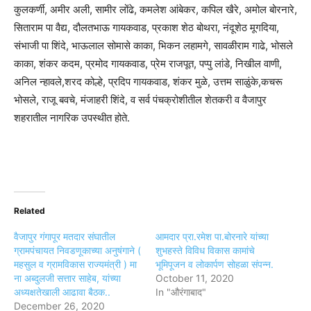
कुलकर्णी, अमीर अली, सामीर लोंढे, कमलेश आंबेकर, कपिल खैरे, अमोल बोरनारे,
सिताराम पा वैद्य, दौलतभाऊ गायकवाड, प्रकाश शेठ बोथरा, नंदूशेठ मूगदिया,
संभाजी पा शिंदे, भाऊलाल सोमासे काका, भिकन लहामगे, सावळीराम गाढे, भोसले
काका, शंकर कदम, प्रमोद गायकवाड, प्रेम राजपूत, पप्पु लांडे, निखील वाणी,
अनिल न्हावले,शरद कोल्हे, प्रदिप गायकवाड, शंकर मुळे, उत्तम साळुंके,कचरू
भोसले, राजू बवचे, मंजाहरी शिंदे, व सर्व पंचक्रोशीतील शेतकरी व वैजापुर
शहरातील नागरिक उपस्थीत होते.
Related
वैजापुर गंगापूर मतदार संघातील
आमदार प्रा.रमेश पा.बोरनारे यांच्या
ग्रामपंचायत निवडणूकाच्या अनुषंगाने (
शुभहस्ते विविध विकास कामांचे
महसुल व ग्रामविकास राज्यमंत्री ) मा
भूमिपूजन व लोकार्पण सोहळा संपन्न.
ना अब्दुलजी सत्तार साहेब, यांच्या
October 11, 2020
अध्यक्षतेखाली आढावा बैठक..
In "औरंगाबाद"
December 26, 2020