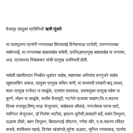
वैजापूर तालुका प्रतिनिधी
ऋषी जुंधारे
या जलपूजना प्रसंगी नगराध्यक्ष शिल्पाताई दिनेशभाऊ परदेशी, उपनगराध्यक्ष
साबेरभाई, मा.नगराध्यक्ष बाळासाहेब संचेती, उपजिल्हाप्रमुख बाबासाहेब पा जगताप,
अड. प्रतापराव निंबाळकर यांची प्रमुख उपस्थिती होती.
यावेळी तहसीलदार निखील धुळंदर साहेब, सहाय्यक अभियंता वनगुजरे साहेब
खुशालसिंग अंकल, तालुका प्रमुख सचिन वाणी, मा सभापती रामहरी बापू जाधव,
शहर प्रमुख राजेंद्र पा साळुंके, प्रशांत सदाफळ, उपतालुका प्रमुख महेश पा
बुनगे, मोहन पा साळुंके, सलीम वैजापूरी, गटनेते प्रकाश चव्हाण,जि.प.सदस्य
दिपक राजपूत,विष्णू भाऊ जेजुरकर, साहेबराव औताडे, नगरसेवक पारस घाटे,
स्वप्निल जेजुरकर, डॉ निलेश भाटीया, इम्रान कुरैशी,सकहरी बर्डे, वसंत ञिभुवन,
उल्हास ठोंबरे, बबन ञिभुवन, बिलालभाई सौदागर, गणेश खैरे, प.स.सदस्य रविंद्र
कसबे, शांतीलाल पहाडे, दिगंबर खंडांगळे,सुरेश अल्हाट, सुनिल गायकवाड, प्रमोद