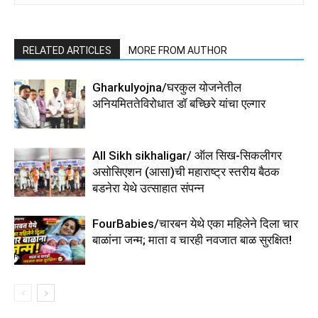
RELATED ARTICLES
MORE FROM AUTHOR
Gharkulyojna/घरकुल योजनेतील
अनियमिततेविरोधात डॉ बच्छिरे यांचा एल्गार
All Sikh sikhaligar/ ऑल सिख-सिकलीगर
असोसिएशन (आसा)ची महाराष्ट्र स्तरीय बैठक
बडनेरा येथे उत्साहात संपन्न
FourBabies/चारबन येथे एका महिलेने दिला चार
बाळांना जन्म; माता व चारही नवजात बाळ सुरक्षित!