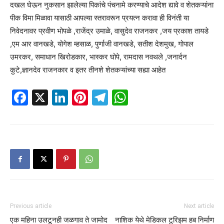
दखल घेऊन नुकसान झालेल्या पिकांचे पंचनामे करण्याचे आदेश द्यावे व शेतकऱ्यांना
पीक विमा मिळावा यासाठी आपल्या स्तरावरून प्रयत्न करावा ही विनंती या
निवेदनावर प्रवीण भोपळे ,राजेंद्र उमाळे, वासुदेव राजनकर ,जय प्रकाश तायडे
,एम आर वानखडे, योगेश म्हसाळ, पुर्णाजी वानखडे, सतीश देशमुख, गोपाल
उमरकर, समाधान खिरोडकार, भास्कर घोपे, रामदास नवथले ,जनार्दन
कुटे,ज्ञानदेव राजनकार व इतर तीनशे शेतकऱ्यांच्या सह्या आहेत
Facebook
X
LinkedIn
Pinterest
Telegram
WhatsApp
Previous article
Next article
एक महिना उलटूनही जळगाव ते जामोद
नाशिक येथे मेडिकल टुरिझम हब निर्माण