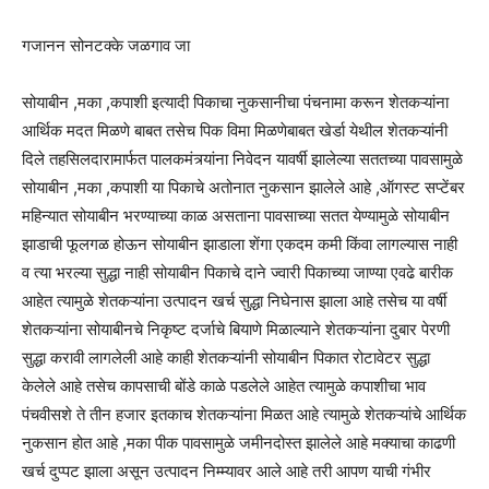
गजानन सोनटक्के जळगाव जा
सोयाबीन ,मका ,कपाशी इत्यादी पिकाचा नुकसानीचा पंचनामा करून शेतकऱ्यांना
आर्थिक मदत मिळणे बाबत तसेच पिक विमा मिळणेबाबत खेर्डा येथील शेतकऱ्यांनी
दिले तहसिलदारामार्फत पालकमंत्र्यांना निवेदन यावर्षी झालेल्या सततच्या पावसामुळे
सोयाबीन ,मका ,कपाशी या पिकाचे अतोनात नुकसान झालेले आहे ,ऑगस्ट सप्टेंबर
महिन्यात सोयाबीन भरण्याच्या काळ असताना पावसाच्या सतत येण्यामुळे सोयाबीन
झाडाची फूलगळ होऊन सोयाबीन झाडाला शेंगा एकदम कमी किंवा लागल्यास नाही
व त्या भरल्या सुद्धा नाही सोयाबीन पिकाचे दाने ज्वारी पिकाच्या जाण्या एवढे बारीक
आहेत त्यामुळे शेतकऱ्यांना उत्पादन खर्च सुद्धा निघेनास झाला आहे तसेच या वर्षी
शेतकऱ्यांना सोयाबीनचे निकृष्ट दर्जाचे बियाणे मिळाल्याने शेतकऱ्यांना दुबार पेरणी
सुद्धा करावी लागलेली आहे काही शेतकऱ्यांनी सोयाबीन पिकात रोटावेटर सुद्धा
केलेले आहे तसेच कापसाची बोंडे काळे पडलेले आहेत त्यामुळे कपाशीचा भाव
पंचवीसशे ते तीन हजार इतकाच शेतकऱ्यांना मिळत आहे त्यामुळे शेतकऱ्यांचे आर्थिक
नुकसान होत आहे ,मका पीक पावसामुळे जमीनदोस्त झालेले आहे मक्याचा काढणी
खर्च दुप्पट झाला असून उत्पादन निम्म्यावर आले आहे तरी आपण याची गंभीर