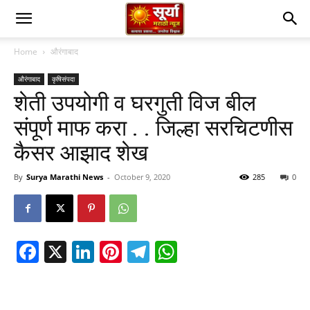
Home
औरंगाबाद
औरंगाबाद
कृषिसंपदा
शेती उपयोगी व घरगुती विज बील
संपूर्ण माफ करा . . जिल्हा सरचिटणीस
कैसर आझाद शेख
By
Surya Marathi News
-
October 9, 2020
285
0
Facebook
X
LinkedIn
Pinterest
Telegram
WhatsApp