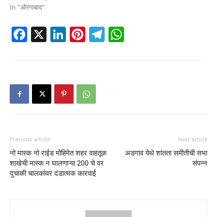
In "औरंगाबाद"
Facebook
X
LinkedIn
Pinterest
Telegram
WhatsApp
Previous article
Next article
नो मास्क नो राईड मोहिमेत शहर वाहतूक
अडगाव येथे शांतता समीतीची सभा
शाखेची मास्क न घालणाऱ्या 200 चे वर
संपन्न
दुचाकी चालकांवर दंडात्मक कारवाई