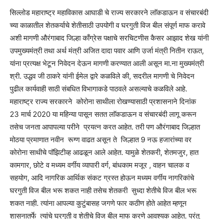
सिल्लोड महाराष्ट्र महाविकास आघाडी चे राज्य सरकारने लाॅकडाऊन व संचारबंदी
च्या काळातील शेतकर्याचे शेतीसाठी उपयोगी व घरगुती विज बील संपूर्ण माफ करावे
अशी मागणी औरंगाबाद जिल्हा काँग्रेस पक्षाचे सरचिटणीस कैसर आझाद शेख यांनी
उपमुख्यमंत्री तथा अर्थ मंत्री अजित दादा पवार आणि उर्जा मंत्री नितीन राऊत,
यांना प्रत्यक्ष भेटून निवेदन देऊन मागणी करण्यात आली असून मा.ना मुख्यमंत्री
श्री. उद्धव जी ठाकरे यांनी ईमेल द्वारे कळविले की, सदरील मागणी चे निवेदन
पुढील कार्यवाही साठी संबधित विभागाकडे पाठवले असल्याचे कळविले आहे.
महाराष्ट्र राज्य सरकारने कोरोना साथीला रोखण्यासाठी प्रशासनाने दिनांक
23 मार्च 2020 या महिन्या पासून सतत लाॅकडाऊन व संचारबंदी लागू करून
तसेच जनता आपापल्या परीने प्रयत्न करत आहेत. तरी पण औरंगाबाद जिल्हात
मोठया प्रमाणात नवीन रूग्ण वाढत असून ते जिल्हात 9 नऊ हजारांच्या वर
कोरोना साथीचे पाॅझिटीव्ह आढळून आले आहेत. यामुळे शेतकरी, शेतमजुर, हात
कामगार, छोटे व मध्यम वर्गीय व्यापारी वर्ग, बांधकाम मजूर , वाहन चालक व
सहयोग, आदि नागरिक आर्थिक संकट ग्रस्त होऊन मध्यम वर्गीय नागरिकांचे
घरगुती विज बील भरू शकत नाही तसेच शेतकरी सुध्दा शेतीचे विज बील भरू
शकत नाही. त्यांना आपल्या कुटुंबासह जगणे फार कठीण होते आहेत म्हणून
शासनातर्फे त्यांचे घरगुती व शेतीचे विज बील माफ करणे आवश्यक आहेत. परंतु