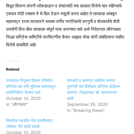
विधूत वितरण कंपनी लाॅकडाऊन व संचारबंदी च्या काळात विजेचे चार महिन्याचे
एकदम मोठी रक्कम मे चे बिल देऊन वसूली करत आहेत ते तात्काळ थांबवून
महाराष्ट्र राज्य सरकारने माध्यम वर्गीय नागरिकांचे घरगुती व शेतकर्याचे शेती
उपयोगी विज बील तात्काळ संपूर्ण माफ करण्यात यावे असे निवेदनात औरंगाबाद
जिल्हा काँग्रेस कमिटीचे सरचिटणीस कैसर आझाद शेख यांनी संबंधिताना माहीत
दिलेचे कळविले आहे.
Related
राज्यपाल नियुक्त विधान परिषदेत
शेतकरी व कामगार संबंधित कायदा
काँग्रेस पक्ष तर्फे मुस्लिम समाजातून
दुरूस्ती च्या विरोधात काँग्रेस अंदोलन
प्रतिनिधित्व देण्यात यावे.
करणार .जिल्हाध्यक्ष डॉ. कल्याणराव
October 14, 2020
काळे
In "औरंगाबाद"
September 29, 2020
In "Breaking News"
सिल्लोड तहसील येथे तहसीलदार
रामेश्वर गोरे यांची बदली.
October 10, 2020