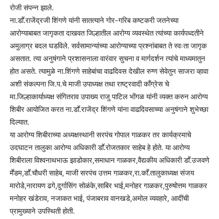
रोजी संपन्न झाले.
ना.डाॕ.राजेंद्रजी शिंगणे यांनी सातत्याने गोर-गरिब कष्टकरी जतनेच्या
आरोग्याबाबत जागृकता दाखवत जिल्हातील आरोग्य व्यवस्थेत त्यांच्या कार्यपध्दतीने
अमुलाग्र बदल घडविले. सर्वसामान्यांच्या आरोग्याच्या प्रश्नांबाबत ते स्वःता जागृक
असतात. त्या अनुषंगाने प्रशासनाला वारंवार सुचना व मार्गदर्शन त्यांचे माध्यमातुन
होत असते. त्यामुळे ना.शिंगणे साहेबांचा वाढदिवस देखील रुग्ण सेवेतुन साजरा व्हावा
अशी संकल्पना जि.प.चे माजी उपाध्यक्ष तथा राष्ट्रवादी काँग्रेस चे
मा.जिल्हाकार्याध्यक्ष संगितराव उपाख्य राजु पाटिल भोंगळ यांनी व्यक्त करुन आरोग्य
शिबीर आयोजित करत ना.डाॕ.राजेंद्र शिंगणे यांना वाढदिवसाच्या अनुषंगाने शुभेच्छा
दिल्यात.
या आरोग्य शिबीराच्या अध्यक्षस्थानी सरपंच गोपाल गाळकर तर कार्यक्रमाचे
उदघाटन तालुका आरोग्य अधिकारी डाॕ.रोजतकार साहेब हे होते. या आरोग्य
शिबीराला विश्वनाथभाऊ झाडोकार,समाधान गाळकर,वैद्यकीय अधिकारी डाॕ.उजवणे
मॕडम,डाॕ.चौधरी साहेब, माजी सरपंच उत्तम गाळकर,रा.काॕ.तालुकाध्यक्ष संजय
मारोडे,नारायण ढगे,दुर्गासिंग सोळंके,साबिर भाई,मनोहर गाळकर,पुरुषोत्तम गाळकर
मनोहर खंडेराव, नजाकत भाई, पंजाबराव वानखडे,अमोल व्यवहारे, आदींची
प्रामुख्याने उपस्थिती होती.