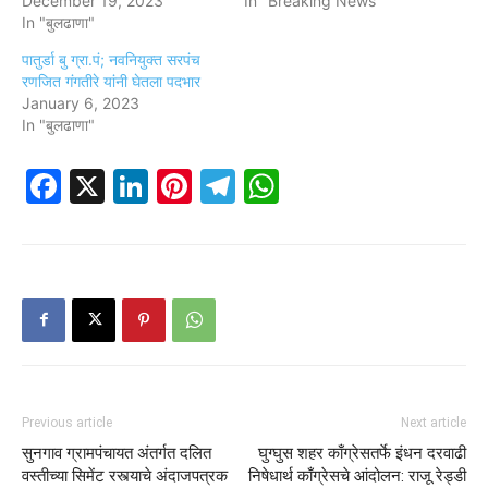
December 19, 2023
In "Breaking News"
In "बुलढाणा"
पातुर्डा बु ग्रा.पं; नवनियुक्त सरपंच
रणजित गंगतीरे यांनी घेतला पदभार
January 6, 2023
In "बुलढाणा"
Facebook
X
LinkedIn
Pinterest
Telegram
WhatsApp
Previous article
Next article
सुनगाव ग्रामपंचायत अंतर्गत दलित
घुग्घुस शहर काँग्रेसतर्फे इंधन दरवाढी
वस्तीच्या सिमेंट रस्त्याचे अंदाजपत्रक
निषेधार्थ काँग्रेसचे आंदोलन: राजू रेड्डी