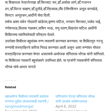
या शिबाराला नेत्ररोगतज्ञ डाॕ.सिरसाट सर,डाॕ.अशोक लागे,डाॕ.गजानन
ठग,डाॕ.धिरज चव्हाण,डाॕ.दुतोंडे,डाॕ.त्रिकाळ,लॕब टेक्निशियन अतुल वानखेडे,
सिस्टर अप्तुरकर,आदींनी सेवा दिली.
तसेच आशा वर्कर गोदावरी खंडेराव,कृष्णा पाटिल, भगवान सिरसाट,जावेद भाई,
गणेशभाऊ,विलास गाळकर,सचिन भाऊ, पप्पु पठाण,विक्रांत पाटिल आदींनी
शिबिराच्या यशस्वितेसाठी परिश्रम घेतले.
उपरोक्त शिबीरात बहुसंख्य रुग्ण तपासणी करण्यात करण्यात. या शिबिरातुन गरजु
रुग्णांची शस्त्रक्रिये करिता निवड करण्यात आली असुन अशा रुग्णांवर मोफत
शस्त्रक्रिया करण्यात येणार असल्याचे आयोजक संगितराव भोंगळ यांनी सांगितले.
या शिबिराला गावकरी बहुसंख्यने उपस्थित होते. या प्रसंगी गावकर्यांनी संगितराव
भोंगळ यांचे आभार मानले
Related
महाआरोग्य शिबीरात तपासणी कलेल्या
पाणिप्रश्न पेटला संगितराव भोंगळ
रुग्णांना पुढील उपचारासाठी रवानगी /
यांनी उपसले उपोषणअस्त्र
sangtiraobhongal
April 6, 2022