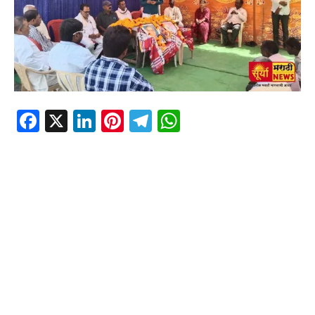
Facebook
X
LinkedIn
Pinterest
Telegram
WhatsApp