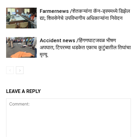
Farmernews /शेतकऱ्यांना कॅन-ड्रममध्ये डिझेल
द्या; शिवसेनेचे उपविभागीय अधिकाऱ्यांना निवेदन
Accident news /हिंगणघाटजवळ भीषण
अपघात; टिपरच्या धडकेत एकाच कुटुंबातील तिघांचा
मृत्यू
LEAVE A REPLY