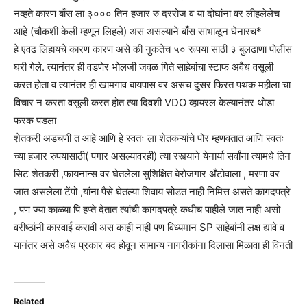
नव्हते कारण बाँस ला ३००० तिन हजार रु दररोज व या दोघांना वर लीहलेलेच
आहे (चौकशी केली म्हणून लिहले) अस असल्याने बाँस सांभाळून घेनारच*
हे एवढ लिहायचे कारण कारण असे की नुकतेच ५० रूपया साठी ३ बुलढाणा पोलीस
घरी गेले. त्यानंतर ही वडणेर भोलजी जवळ गिते साहेबांचा स्टाफ अवैध वसूली
करत होता व त्यानंतर ही खामगाव बायपास वर असच दुसर फिरत पथक महीला चा
विचार न करता वसूली करत होत त्या दिवशी VDO व्हायरल केल्यानंतर थोडा
फरक पडला
शेतकरी अडचणी त आहे आणि हे स्वतः ला शेतकऱ्यांचे पोर म्हणवतात आणि स्वतः
च्या हजार रुपयासाठी( पगार असल्यावरही) त्या रस्त्याने येनार्या सर्वांना त्यामधे तिन
सिट शेतकरी ,फायनान्स वर घेतलेला सुशिक्षित बेरोजगार अँटोवाला , मरणा वर
जात असलेला टेंपो ,यांना पैसे घेतल्या शिवाय सोडत नाही निमित्त असते कागदपत्रे
, पण ज्या काळ्या पि हप्ते देतात त्यांची कागदपत्रे कधीच पाहीले जात नाही असो
वरीष्ठांनी कारवाई करावी अस काही नाही पण विध्यमान SP साहेबांनी लक्ष द्यावे व
यानंतर असे अवैध प्रकार बंद होवून सामान्य नागरीकांना दिलासा मिळावा ही विनंती
Related