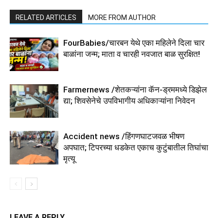
RELATED ARTICLES
MORE FROM AUTHOR
FourBabies/चारबन येथे एका महिलेने दिला चार
बाळांना जन्म; माता व चारही नवजात बाळ सुरक्षित!
Farmernews /शेतकऱ्यांना कॅन-ड्रममध्ये डिझेल
द्या; शिवसेनेचे उपविभागीय अधिकाऱ्यांना निवेदन
Accident news /हिंगणघाटजवळ भीषण
अपघात; टिपरच्या धडकेत एकाच कुटुंबातील तिघांचा
मृत्यू
LEAVE A REPLY