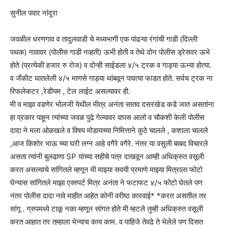
सुनील पवार नांदुरा
जवळील धरणगाव व तादुलवाडी चे मध्यभागी एक पांढऱ्या रंगांची गाडी (दिल्ली
पथक) नावावर (पोलीस गाडी नव्हती) ऊभी होती व तेथे दोन पोलीस ड्रेसवर ऊभे
होते (प्रत्येकी हजार रु रोज) व दोन्ही साईडला ४/५ ट्रक व गाड्या ऊभ्या होत्या.
व जँकीट घातलेली ४/५ माणसे गाड्या थांबवून पावत्या फाडत होते. सर्वच ट्रक ना
रिफलेकटर ,रेडीयम , टेल लाईट असल्यावर ही.
मी व माझा वडणेर भोलजी येथील मीत्र अनंता सातव दसरखेड कडे जात असतांना
हा प्रकार पाहून त्यांच्या जवळ पुढे गेल्यावर वापस आलो व चौकशी केली पोलीस
दादा ने मला ओळखले व विषय मोडायच्या निमित्ताने कुठे चालले , कशाला चालले
,आज किशोर भाऊ च्या घरी लग्न आहे वगैरे वगैरे. नंतर या वसुली बाबद विचारले
असता त्यांनी बुलढाणा SP यांच्या सहीचे पत्र दाखवून आम्ही अधिक्रुत वसूली
करत असल्याचे सांगितले म्हणून मी माझ्या सवयी प्रमाणे माझ्या मित्राला फोटो
घेन्यास सांगितले माझा एक्स्पर्ट मित्र अनंता ने फटाफट ४/५ फोटो घेतले पण
नंतर पोलीस दादा नावे माहीत आहेत कोनी वरीष्ठ कारवाई* *करत असतील तर
सांगू . ग्रुपमध्ये टाकू नका म्हणून सांगत होते मी म्हटले तुम्ही अधिक्रुत वसूली
करत आहात तर तुम्हाला भेन्याच काय काम. व पाहिजे तेवढे ते भेलेले पण दिसत