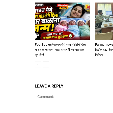
FourBabies/चारबन येथे एका महिलेने दिला
Farmernews /श
चार बाळांना जन्म; माता व चारही नवजात बाळ
डिझेल द्या; शिव
सुरक्षित!
निवेदन
LEAVE A REPLY