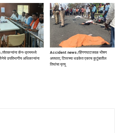
ेतकऱ्यांना कॅन-ड्रममध्ये
Accident news /हिंगणघाटजवळ भीषण
सेनेचे उपविभागीय अधिकाऱ्यांना
अपघात; टिपरच्या धडकेत एकाच कुटुंबातील
तिघांचा मृत्यू