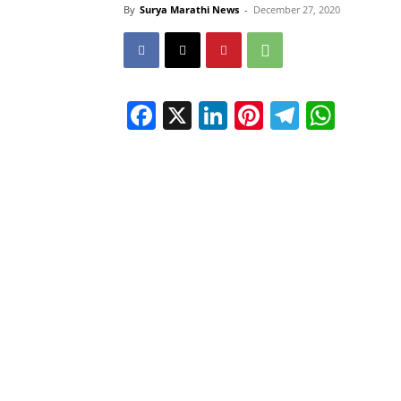
By
Surya Marathi News
-
December 27, 2020
Facebook
X
LinkedIn
Pinterest
Telegr
Wha