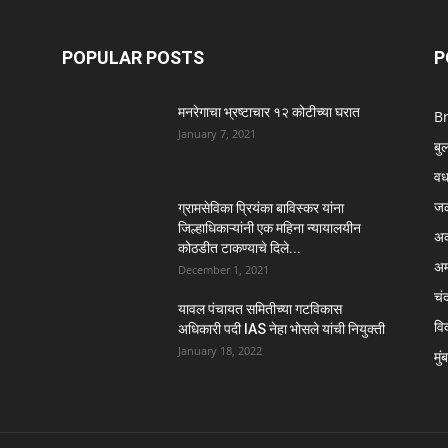
POPULAR POSTS
P
मनरेगाचा भ्रष्टाचार १२ कोटीच्या घरात
B
January 7, 2021
बु
वर्
ज
ग्रामसेविका प्रियंका बाविस्कर यांना
जिल्हाधिकाऱ्यांनी एक महिना न्यायालयीन
अक
कोठडीत टाकण्याचे दिले...
अम
December 1, 2021
चंद
यावल पंचायत समितीच्या गटविकास
विद
अधिकारी पदी IAS नेहा भोसले यांची नियुक्ती
January 18, 2022
मुं