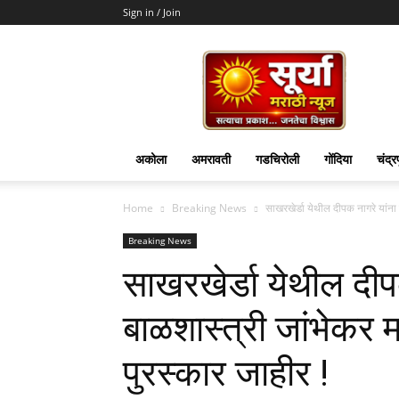
Sign in / Join
Surya
Marathi
News
अकोला
अमरावती
गडचिरोली
गोंदिया
चंद्र
Home
Breaking News
साखरखेर्डा येथील दीपक नागरे यांना 
Breaking News
साखरखेर्डा येथील दीप
बाळशास्त्री जांभेकर म
पुरस्कार जाहीर !