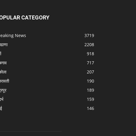
OPULAR CATEGORY
reaking News
3719
लढाणा
2208
धा
918
ळगाव
717
ोला
207
रावती
190
्रपूर
189
र्भ
159
बई
146