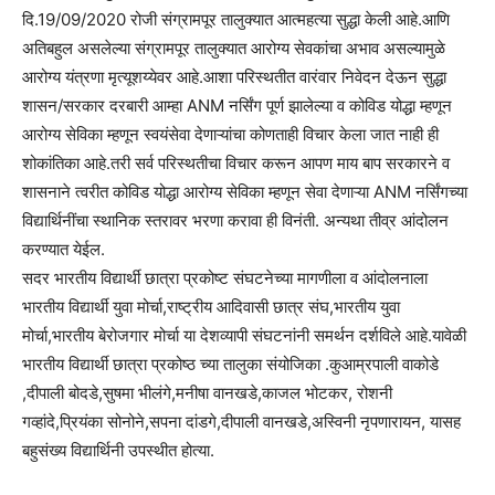
दि.19/09/2020 रोजी संग्रामपूर तालुक्यात आत्महत्या सुद्धा केली आहे.आणि
अतिबहुल असलेल्या संग्रामपूर तालुक्यात आरोग्य सेवकांचा अभाव असल्यामुळे
आरोग्य यंत्रणा मृत्यूशय्येवर आहे.आशा परिस्थतीत वारंवार निवेदन देऊन सुद्धा
शासन/सरकार दरबारी आम्हा ANM नर्सिंग पूर्ण झालेल्या व कोविड योद्धा म्हणून
आरोग्य सेविका म्हणून स्वयंसेवा देणाऱ्यांचा कोणताही विचार केला जात नाही ही
शोकांतिका आहे.तरी सर्व परिस्थतीचा विचार करून आपण माय बाप सरकारने व
शासनाने त्वरीत कोविड योद्धा आरोग्य सेविका म्हणून सेवा देणाऱ्या ANM नर्सिंगच्या
विद्यार्थिनींचा स्थानिक स्तरावर भरणा करावा ही विनंती. अन्यथा तीव्र आंदोलन
करण्यात येईल.
सदर भारतीय विद्यार्थी छात्रा प्रकोष्ट संघटनेच्या मागणीला व आंदोलनाला
भारतीय विद्यार्थी युवा मोर्चा,राष्ट्रीय आदिवासी छात्र संघ,भारतीय युवा
मोर्चा,भारतीय बेरोजगार मोर्चा या देशव्यापी संघटनांनी समर्थन दर्शविले आहे.यावेळी
भारतीय विद्यार्थी छात्रा प्रकोष्ठ च्या तालुका संयोजिका .कुआम्रपाली वाकोडे
,दीपाली बोदडे,सुषमा भीलंगे,मनीषा वानखडे,काजल भोटकर, रोशनी
गव्हांदे,प्रियंका सोनोने,सपना दांडगे,दीपाली वानखडे,अस्विनी नृपणारायन, यासह
बहुसंख्य विद्यार्थिनी उपस्थीत होत्या.