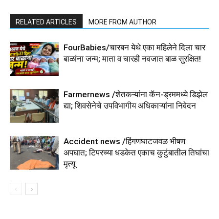
RELATED ARTICLES
MORE FROM AUTHOR
FourBabies/चारबन येथे एका महिलेने दिला चार
बाळांना जन्म; माता व चारही नवजात बाळ सुरक्षित!
Farmernews /शेतकऱ्यांना कॅन-ड्रममध्ये डिझेल
द्या; शिवसेनेचे उपविभागीय अधिकाऱ्यांना निवेदन
Accident news /हिंगणघाटजवळ भीषण
अपघात; टिपरच्या धडकेत एकाच कुटुंबातील तिघांचा
मृत्यू