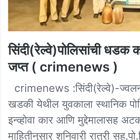
सिंदी(रेल्वे)पोलिसांची धडक
जप्त ( crimenews )
crimenews :सिंदी(रेल्वे)-ज्वलनश
खडकी येथील युवकाला स्थानिक पोल
इन्व्होवा कार आणि मुद्देमालासह अट
माहितीनुसार शनिवारी रात्री सह.पो