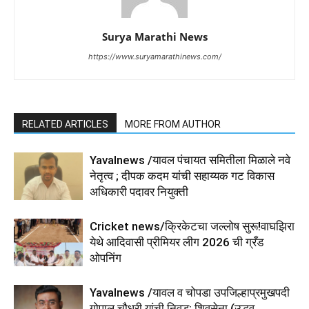
Surya Marathi News
https://www.suryamarathinews.com/
RELATED ARTICLES
MORE FROM AUTHOR
Yavalnews /यावल पंचायत समितीला मिळाले नवे
नेतृत्व ; दीपक कदम यांची सहाय्यक गट विकास
अधिकारी पदावर नियुक्ती
Cricket news/क्रिकेटचा जल्लोष सुरू!वाघझिरा
येथे आदिवासी प्रीमियर लीग 2026 ची ग्रँड
ओपनिंग
Yavalnews /यावल व चोपडा उपजिल्हाप्रमुखपदी
गोपाल चौधरी यांची निवड; शिवसेना (उद्धव