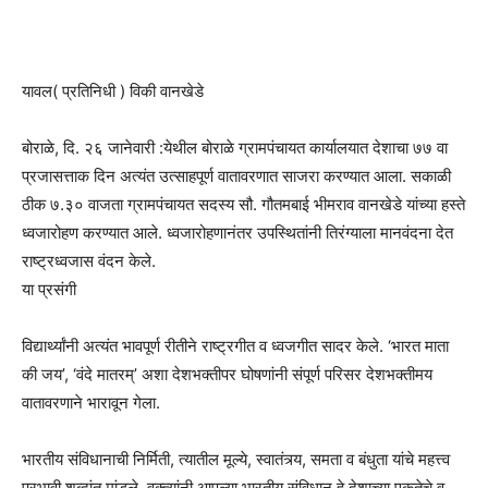
यावल( प्रतिनिधी ) विकी वानखेडे
बोराळे, दि. २६ जानेवारी :येथील बोराळे ग्रामपंचायत कार्यालयात देशाचा ७७ वा
प्रजासत्ताक दिन अत्यंत उत्साहपूर्ण वातावरणात साजरा करण्यात आला. सकाळी
ठीक ७.३० वाजता ग्रामपंचायत सदस्य सौ. गौतमबाई भीमराव वानखेडे यांच्या हस्ते
ध्वजारोहण करण्यात आले. ध्वजारोहणानंतर उपस्थितांनी तिरंग्याला मानवंदना देत
राष्ट्रध्वजास वंदन केले.
या प्रसंगी
विद्यार्थ्यांनी अत्यंत भावपूर्ण रीतीने राष्ट्रगीत व ध्वजगीत सादर केले. ‘भारत माता
की जय’, ‘वंदे मातरम्’ अशा देशभक्तीपर घोषणांनी संपूर्ण परिसर देशभक्तीमय
वातावरणाने भारावून गेला.
भारतीय संविधानाची निर्मिती, त्यातील मूल्ये, स्वातंत्र्य, समता व बंधुता यांचे महत्त्व
प्रभावी शब्दांत मांडले. वक्त्यांनी आपल्या भारतीय संविधान हे देशाच्या एकतेचे व