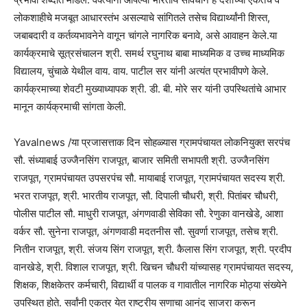
लोकशाहीचे मजबूत आधारस्तंभ असल्याचे सांगितले तसेच विद्यार्थ्यांनी शिस्त,
जबाबदारी व कर्तव्यभावनेने वागून चांगले नागरिक बनावे, असे आवाहन केले.या
कार्यक्रमाचे सूत्रसंचालन श्री. समर्थ रघुनाथ बाबा माध्यमिक व उच्च माध्यमिक
विद्यालय, चुंचाळे येथील वाय. वाय. पाटील सर यांनी अत्यंत प्रभावीपणे केले.
कार्यक्रमाच्या शेवटी मुख्याध्यापक श्री. डी. बी. मोरे सर यांनी उपस्थितांचे आभार
मानून कार्यक्रमाची सांगता केली.
Yavalnews /या प्रजासत्ताक दिन सोहळ्यास ग्रामपंचायत लोकनियुक्त सरपंच
सौ. संध्याबाई उज्जैनसिंग राजपूत, बाजार समिती सभापती श्री. उज्जैनसिंग
राजपूत, ग्रामपंचायत उपसरपंच सौ. मायाबाई राजपूत, ग्रामपंचायत सदस्य श्री.
भरत राजपूत, श्री. भारतीय राजपूत, सौ. दिपाली चौधरी, श्री. पितांबर चौधरी,
पोलीस पाटील सौ. माधुरी राजपूत, अंगणवाडी सेविका सौ. रेणुका वानखेडे, आशा
वर्कर सौ. सुनेना राजपूत, अंगणवाडी मदतनीस सौ. सुवर्णा राजपूत, तसेच श्री.
नितीन राजपूत, श्री. संजय सिंग राजपूत, श्री. कैलास सिंग राजपूत, श्री. प्रदीप
वानखेडे, श्री. विशाल राजपूत, श्री. खिचन चौधरी यांच्यासह ग्रामपंचायत सदस्य,
शिक्षक, शिक्षकेतर कर्मचारी, विद्यार्थी व पालक व गावातील नागरिक मोठ्या संख्येने
उपस्थित होते. सर्वांनी एकत्र येत राष्ट्रीय सणाचा आनंद साजरा करून