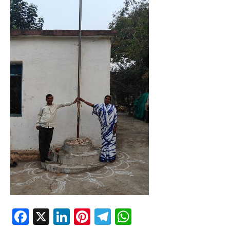
Facebook
X
LinkedIn
Pinterest
Telegram
WhatsApp