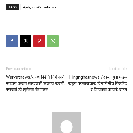
TAGS
#jalgaon #Yavalnews
Previous article
Next article
Warvatnews/तरुण पिढीने निर्भयपणे
Hingnghatnews /एकता युवा मंडळ
मतदान करून लोकशाही सशक्त करावी.
कडून प्रजासत्ताक दिनानिमीत्त बिस्कीट
प्राचार्य डॉ श्रीराम येरणकर
व पिण्याच्या पाण्याचे वाटप