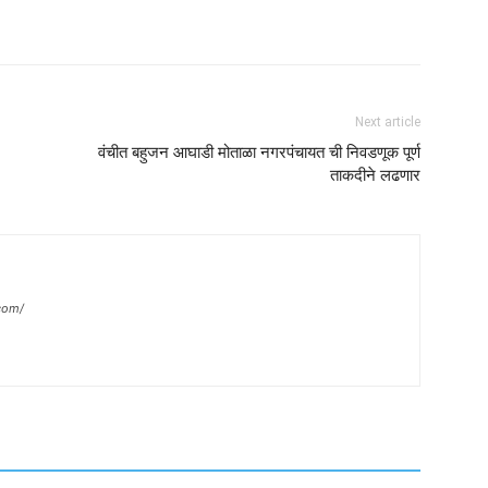
Next article
वंचीत बहुजन आघाडी मोताळा नगरपंचायत ची निवडणूक पूर्ण
ताकदीने लढणार
com/