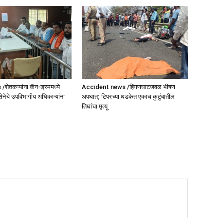
ेतकऱ्यांना कॅन-ड्रममध्ये
Accident news /हिंगणघाटजवळ भीषण
सेनेचे उपविभागीय अधिकाऱ्यांना
अपघात; टिपरच्या धडकेत एकाच कुटुंबातील
तिघांचा मृत्यू