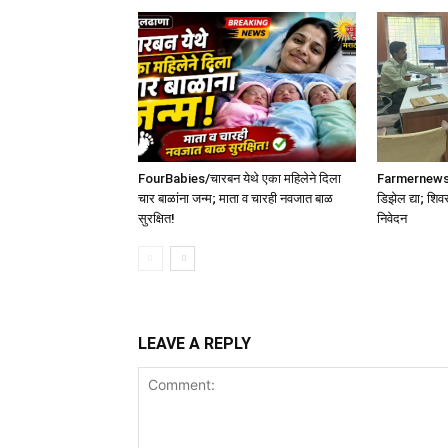
FourBabies/चारबन येथे एका महिलेने दिला
Farmernews /श
चार बाळांना जन्म; माता व चारही नवजात बाळ
डिझेल द्या; शिव
सुरक्षित!
निवेदन
LEAVE A REPLY