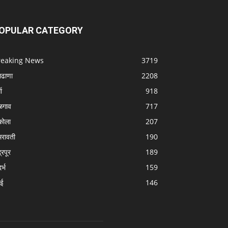
OPULAR CATEGORY
reaking News
3719
लढाणा
2208
धा
918
ळगाव
717
ोला
207
रावती
190
्रपूर
189
र्भ
159
बई
146