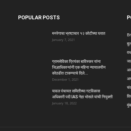
POPULAR POSTS
P
मनरेगाचा भ्रष्टाचार १२ कोटीच्या घरात
B
January 7, 2021
बु
वर्
ज
ग्रामसेविका प्रियंका बाविस्कर यांना
जिल्हाधिकाऱ्यांनी एक महिना न्यायालयीन
अक
कोठडीत टाकण्याचे दिले...
अम
December 1, 2021
चंद
यावल पंचायत समितीच्या गटविकास
विद
अधिकारी पदी IAS नेहा भोसले यांची नियुक्ती
January 18, 2022
मुं