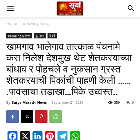
Home
Breaking News
Breaking News
बुलढाणा
विदर्भ
खामगाव भालेगाव तात्काळ पंचनामे
करा निलेश देशमुख थेट शेतकरयाच्या
बांधाव र पोहचले व नुकसान ग्रस्त
शेतकरयाची पिकांची पाहणी केली ……
.पावसाचा तडाखा…पिके उध्वस्त..
By
Surya Marathi News
-
September 21, 2020
359
0
Facebook
X
LinkedIn
Pinterest
Telegram
WhatsApp