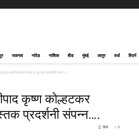
पूर
जळगाव
नांदेड
नाशिक
बीड
मुंबई
लातूर
वर्धा
विदर्भ
ल्हटकर महाविद्यालय ग्रंथ व पुस्तक प्रदर्शनी संपन्न….
रीपाद कृष्ण कोल्हटकर
स्तक प्रदर्शनी संपन्न….
369
0