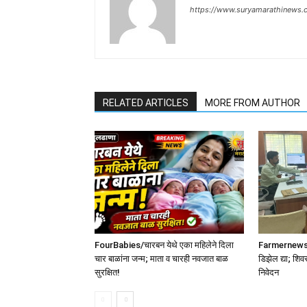
https://www.suryamarathinews.
RELATED ARTICLES
MORE FROM AUTHOR
FourBabies/चारबन येथे एका महिलेने दिला
Farmernews /श
चार बाळांना जन्म; माता व चारही नवजात बाळ
डिझेल द्या; शिव
सुरक्षित!
निवेदन