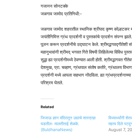
गजानन सोनटक्के
जळगाव जामोद प्रतिनिधी:-
जळगाव जामोद शहरातील स्थानिक श्रीपाद कृष्ण कोल्हटकर महावि
जयंतीनिमित्त ग्रंथ प्रदर्शनी व पुस्तकांचे प्रदर्शन संपन्न झाले.
पूजन करून प्रदर्शनीचे उद्घाटन केले. श्रीमद्भगवद्गीतेशी संबं
महानुभावांनी श्रीमद् भगवत गिते विषयी लिहिलेल्या विविध पुस्
सुद्धा ह्या प्रदर्शनीमध्ये ठेवण्यात आली होती. श्रीमद्भागवत गीते
देशमुख, प्रा. चव्हाण, ग्रंथपाल संतोष कतोरे, ग्रंथालय विभागात
प्रदर्शनी मध्ये आपला सहभाग नोंदविला. ह्या ग्रंथप्रदर्शना
परिश्रम घेतले.
Related
जिजाऊ ज्ञान मंदिरातून उद्याचे शास्त्रज्ञ
विध्यार्थ्यांनी शे
घडतील- मालतीताई शेळके.
महत्व दिले पटवू
(BuldhanaNews)
August 7, 2