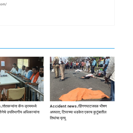
com/
ेतकऱ्यांना कॅन-ड्रममध्ये
Accident news /हिंगणघाटजवळ भीषण
सेनेचे उपविभागीय अधिकाऱ्यांना
अपघात; टिपरच्या धडकेत एकाच कुटुंबातील
तिघांचा मृत्यू