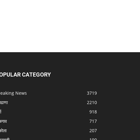
OPULAR CATEGORY
reaking News
3719
लढाणा
2210
धा
918
ळगाव
717
ोला
207
रावती
190