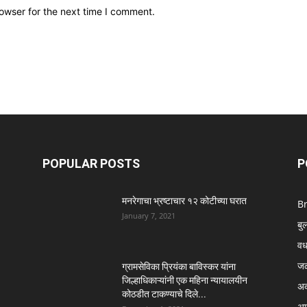
owser for the next time I comment.
POPULAR POSTS
P
मनरेगाचा भ्रष्टाचार १२ कोटीच्या घरात
B
January 7, 2021
बु
वर्
ज
ग्रामसेविका प्रियंका बाविस्कर यांना
जिल्हाधिकाऱ्यांनी एक महिना न्यायालयीन
अक
कोठडीत टाकण्याचे दिले...
अम