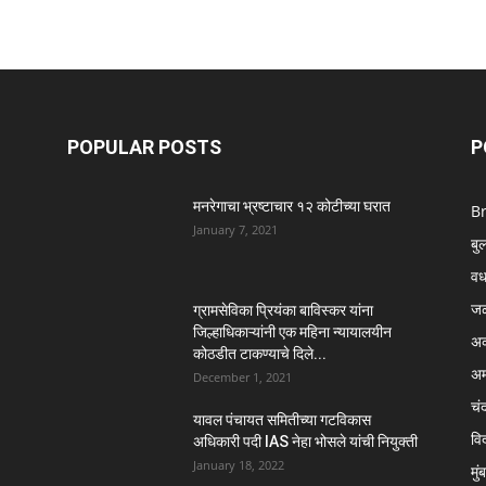
POPULAR POSTS
P
मनरेगाचा भ्रष्टाचार १२ कोटीच्या घरात
B
January 7, 2021
बु
वर्
ज
ग्रामसेविका प्रियंका बाविस्कर यांना
जिल्हाधिकाऱ्यांनी एक महिना न्यायालयीन
अक
कोठडीत टाकण्याचे दिले...
अम
December 1, 2021
चंद
यावल पंचायत समितीच्या गटविकास
विद
अधिकारी पदी IAS नेहा भोसले यांची नियुक्ती
January 18, 2022
मुं