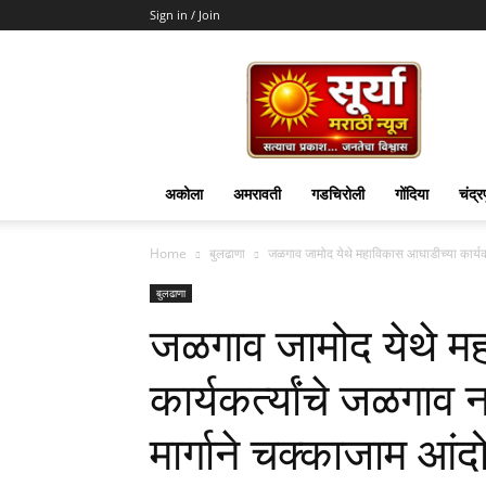
Sign in / Join
Surya
Marathi
News
अकोला
अमरावती
गडचिरोली
गोंदिया
चंद्र
Home
बुलढाणा
जळगाव जामोद येथे महाविकास आघाडीच्या कार्यकर्त्
बुलढाणा
जळगाव जामोद येथे म
कार्यकर्त्‍यांचे जळगाव
मार्गाने चक्काजाम आं