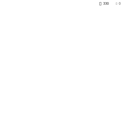
330
0
am
tsApp