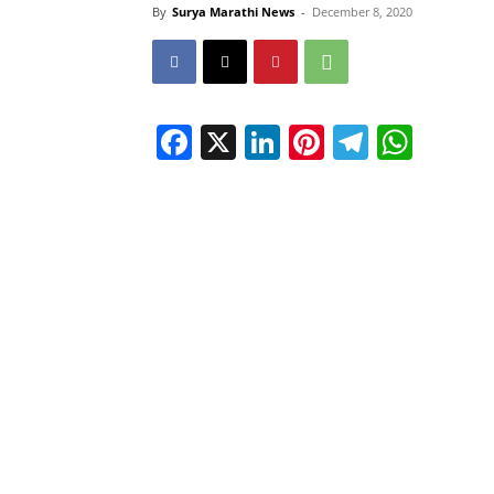
By
Surya Marathi News
-
December 8, 2020
Facebook
X
LinkedIn
Pinterest
Telegr
Wha