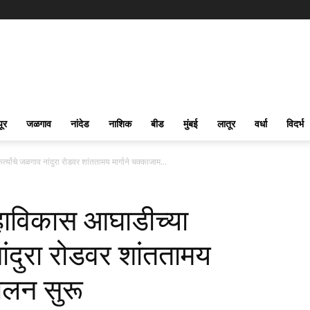
पूर
जळगाव
नांदेड
नाशिक
बीड
मुंबई
लातूर
वर्धा
विदर्भ
‍यांचे जळगाव नांदुरा रोडवर शांततामय मार्गाने चक्काजाम...
हाविकास आघाडीच्या
 नांदुरा रोडवर शांततामय
दोलन सुरू