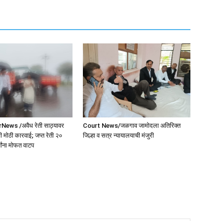
ws /अवैध रेती साठ्यावर
Court News/जळगाव जामोदला अतिरिक्त
 मोठी कारवाई; जप्त रेती २०
जिल्हा व सत्र न्यायालयाची मंजुरी
यांना मोफत वाटप