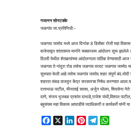
गजानन सोनटक्के
जळगांव जा.प्रतिनिधी:-
जळगाव जामोद मध्ये आज दिनांक 8 डिसेंबर रोजी महा विकास आघ
वाजेपासून शांततामय मार्गाने चक्काजाम आंदोलन सुरू झालेले 
दिल्ली येथील शेतकर्‍यांच्या आंदोलनाला पाठिंबा देण्यासाठी 
जळगाव ते नांदुरा रोड तसेच जळगाव वरवट जळगाव जामोद या
सुरुवात केली आहे तसेच जळगांव जामोद शहर संपुर्ण बंद.मोदी
शहरात संबड वाजवुन केंद्र सरकारचा निषेध करण्यात आला.या आं
दत्ताभाऊ पाटील, मीनाताई सातव, अर्जुन घोलप, शिवसेना ने
दाणे, संजय भुजबळ प्रशांत दाभाडे,राजेश पांधी,विशाल पाटी
बहुसंख्य महा विकास आघाडीचे पदाधिकारी व कार्यकर्ते यांनी य
Facebook
X
LinkedIn
Pinterest
Telegr
Wha