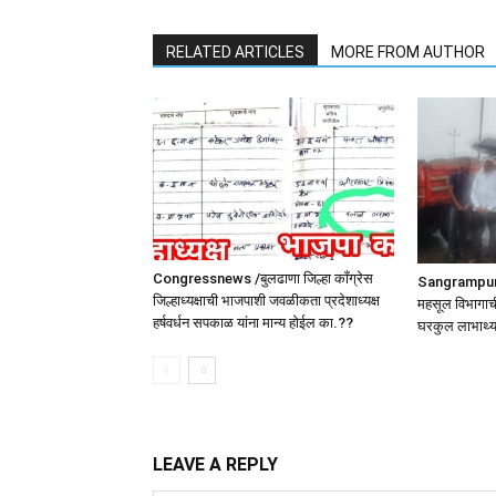
RELATED ARTICLES
MORE FROM AUTHOR
Congressnews /बुलढाणा जिल्हा कॉंग्रेस
SangrampurNe
जिल्हाध्यक्षाची भाजपाशी जवळीकता प्रदेशाध्यक्ष
महसूल विभागाची
हर्षवर्धन सपकाळ यांना मान्य होईल का.??
घरकुल लाभार्थ्
LEAVE A REPLY