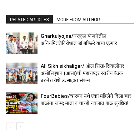
RELATED ARTICLES
MORE FROM AUTHOR
Gharkulyojna/घरकुल योजनेतील
अनियमिततेविरोधात डॉ बच्छिरे यांचा एल्गार
All Sikh sikhaligar/ ऑल सिख-सिकलीगर
असोसिएशन (आसा)ची महाराष्ट्र स्तरीय बैठक
बडनेरा येथे उत्साहात संपन्न
FourBabies/चारबन येथे एका महिलेने दिला चार
बाळांना जन्म; माता व चारही नवजात बाळ सुरक्षित!