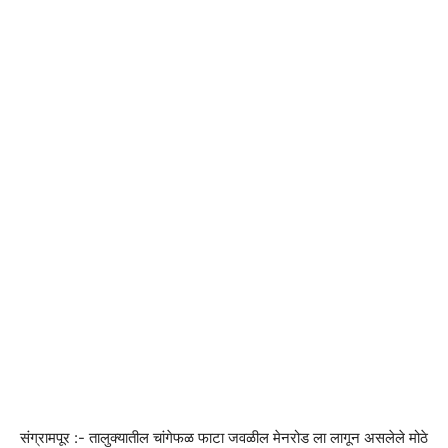
संग्रामपूर :- तालुक्यातील चांगेफळ फाटा जवळील मेनरोड ला लागून असलेले मोठे