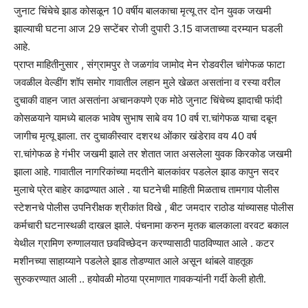
जुनाट चिंचेचे झाड कोसळून 10 वर्षीय बालकाचा मृत्यू तर दोन युवक जखमी
झाल्याची घटना आज 29 सप्टेंबर रोजी दुपारी 3.15 वाजताच्या दरम्यान घडली
आहे.
प्राप्त माहितीनुसार , संग्रामपुर ते जळगांव जामोद मेन रोडवरील चांगेफळ फाटा
जवळील वेल्डींग शॉप समोर गावातील लहान मुले खेळत असतांना व रस्या वरील
दुचाकी वाहन जात असतांना अचानकपणे एक मोठे जुनाट चिंचेच्य झादाची फांदी
कोसळयाने यामध्ये बालक भावेष सुभाष साबे वय 10 वर्ष रा.चांगेफळ याचा दबून
जागीच मृत्यू झाला. तर दुचाकीस्वार दशरथ ओंकार खंडेराव वय 40 वर्ष
रा.चांगेफळ हे गंभीर जखमी झाले तर शेतात जात असलेला युवक किरकोड जखमी
झाला आहे. गावातील नागरिकांच्या मदतीने बालकांवर पडलेल झाड कापुन सदर
मुलाचे प्रेत बाहेर काढण्यात आले . या घटनेची माहिती मिळताच तामगाव पोलीस
स्टेशनचे पोलीस उपनिरीक्षक श्रीकांत विखे , बीट जमदार राठोड यांच्यासह पोलीस
कर्मचारी घटनास्थळी दाखल झाले. पंचनामा करुन मृतक बालकाला वरवट बकाल
येथील ग्रामिण रुग्णालयात छवविच्छेदन करण्यासाठी पाठविण्यात आले . कटर
मशीनच्या साहाय्याने पडलेले झाड तोडण्यात आले असून थांबले वाहतूक
सुरुकरण्यात आली .. हयोवळी मोठया प्रमाणात गावकऱ्यांनी गर्दी केली होती.