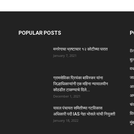
POPULAR POSTS
P
मनरेगाचा भ्रष्टाचार १२ कोटीच्या घरात
B
January 7, 2021
बु
वर्
ज
ग्रामसेविका प्रियंका बाविस्कर यांना
जिल्हाधिकाऱ्यांनी एक महिना न्यायालयीन
अक
कोठडीत टाकण्याचे दिले...
अम
December 1, 2021
चंद
यावल पंचायत समितीच्या गटविकास
विद
अधिकारी पदी IAS नेहा भोसले यांची नियुक्ती
January 18, 2022
मुं