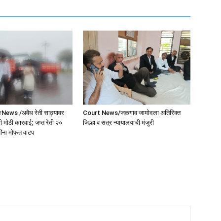
ws /अवैध रेती साठ्यावर
Court News/जळगाव जामोदला अतिरिक्त
 मोठी कारवाई; जप्त रेती २०
जिल्हा व सत्र न्यायालयाची मंजुरी
यांना मोफत वाटप