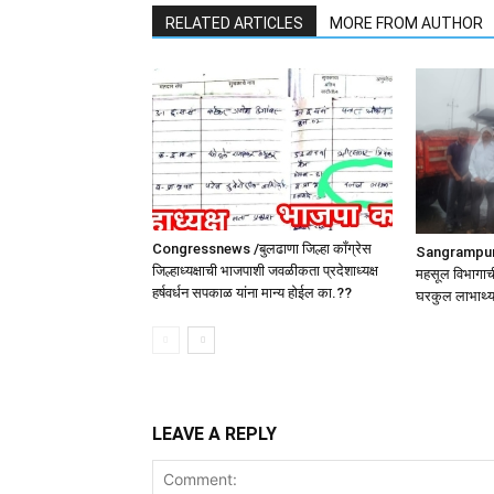
RELATED ARTICLES
MORE FROM AUTHOR
Congressnews /बुलढाणा जिल्हा कॉंग्रेस
SangrampurNe
जिल्हाध्यक्षाची भाजपाशी जवळीकता प्रदेशाध्यक्ष
महसूल विभागाची
हर्षवर्धन सपकाळ यांना मान्य होईल का.??
घरकुल लाभार्थ्
LEAVE A REPLY