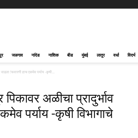
पूर
जळगाव
नांदेड
नाशिक
बीड
मुंबई
लातूर
वर्धा
विदर्भ
व वाढला !फवारणी हाच एकमेव पर्याय -कृषी...
 पिकावर अळीचा प्रादुर्भाव
मेव पर्याय -कृषी विभागाचे