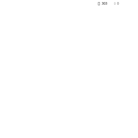
303
0
am
tsApp