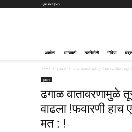
Sign in / Join
Surya
Marathi
News
अकोला
अमरावती
गडचिरोली
गोंदिया
चंद्र
Home
बुलढाणा
ढगाळ वातावरणामुळे तूर पिकावर अळीचा प्रादुर्भा
बुलढाणा
ढगाळ वातावरणामुळे तूर
वाढला !फवारणी हाच एक
मत : !