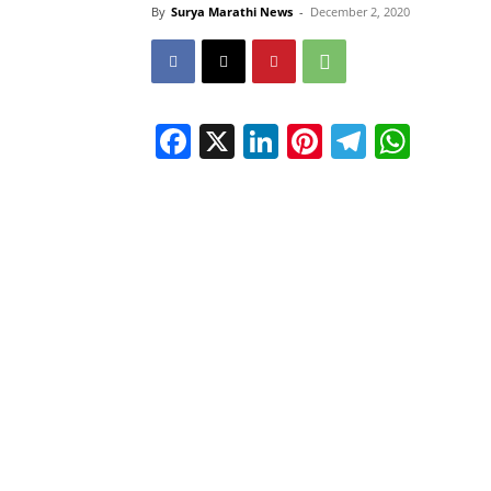
By
Surya Marathi News
-
December 2, 2020
Facebook
X
LinkedIn
Pinterest
Telegr
Wha