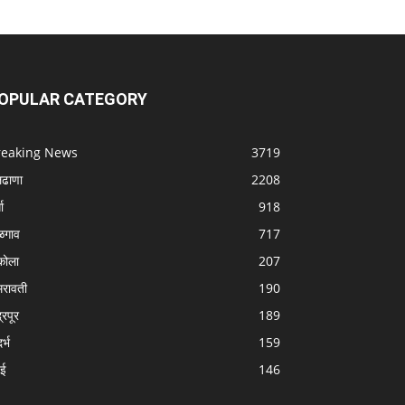
OPULAR CATEGORY
reaking News
3719
लढाणा
2208
धा
918
ळगाव
717
ोला
207
रावती
190
्रपूर
189
र्भ
159
बई
146