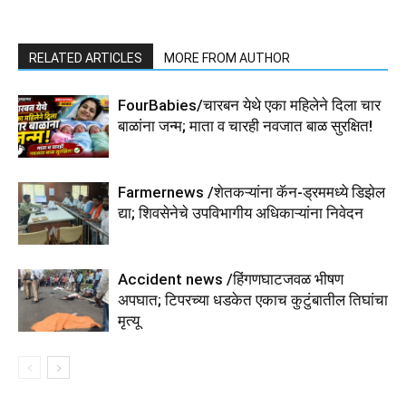
RELATED ARTICLES
MORE FROM AUTHOR
FourBabies/चारबन येथे एका महिलेने दिला चार
बाळांना जन्म; माता व चारही नवजात बाळ सुरक्षित!
Farmernews /शेतकऱ्यांना कॅन-ड्रममध्ये डिझेल
द्या; शिवसेनेचे उपविभागीय अधिकाऱ्यांना निवेदन
Accident news /हिंगणघाटजवळ भीषण
अपघात; टिपरच्या धडकेत एकाच कुटुंबातील तिघांचा
मृत्यू