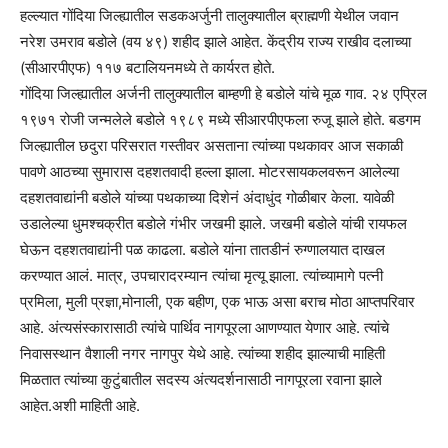
हल्ल्यात गोंदिया जिल्ह्यातील सडकअर्जुनी तालुक्यातील ब्राह्मणी येथील जवान
नरेश उमराव बडोले (वय ४९) शहीद झाले आहेत. केंद्रीय राज्य राखीव दलाच्या
(सीआरपीएफ) ११७ बटालियनमध्ये ते कार्यरत होते.
गोंदिया जिल्ह्यातील अर्जनी तालुक्यातील बाम्हणी हे बडोले यांचे मूळ गाव. २४ एप्रिल
१९७१ रोजी जन्मलेले बडोले १९८९ मध्ये सीआरपीएफला रुजू झाले होते. बडगम
जिल्ह्यातील छदुरा परिसरात गस्तीवर असताना त्यांच्या पथकावर आज सकाळी
पावणे आठच्या सुमारास दहशतवादी हल्ला झाला. मोटरसायकलवरून आलेल्या
दहशतवाद्यांनी बडोले यांच्या पथकाच्या दिशेनं अंदाधुंद गोळीबार केला. यावेळी
उडालेल्या धुमश्चक्रीत बडोले गंभीर जखमी झाले. जखमी बडोले यांची रायफल
घेऊन दहशतवाद्यांनी पळ काढला. बडोले यांना तातडीनं रुग्णालयात दाखल
करण्यात आलं. मात्र, उपचारादरम्यान त्यांचा मृत्यू झाला. त्यांच्यामागे पत्नी
प्रमिला, मुली प्रज्ञा,मोनाली, एक बहीण, एक भाऊ असा बराच मोठा आप्तपरिवार
आहे. अंत्यसंस्कारासाठी त्यांचे पार्थिव नागपूरला आणण्यात येणार आहे. त्यांचे
निवासस्थान वैशाली नगर नागपुर येथे आहे. त्यांच्या शहीद झाल्याची माहिती
मिळतात त्यांच्या कुटुंबातील सदस्य अंत्यदर्शनासाठी नागपूरला रवाना झाले
आहेत.अशी माहिती आहे.