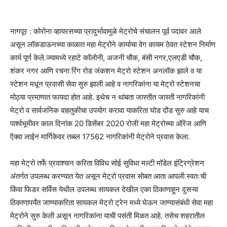
नागपूर : कोरोना व्हायरसच्या प्रादुर्भावामुळे मेट्रोचे संचालन पूर्व पदावर आले
असून लॉकडाऊनच्या काळात महा मेट्रोने कार्याचा वेग कायम ठेवत स्टेशन निर्माण
कार्य पूर्ण केले.ज्यामध्ये रहाटे कॉलोनी, अजनी चौक, बंसी नगर,एलएडी चौक,
शंकर नगर आणि रचना रिंग रोड जंकशन मेट्रो स्टेशन अनलॉक झाले व या
स्टेशन मधून प्रवासी सेवा सुरु झाली आहे व नागरिकांना या मेट्रो स्टेशनचा
मोठ्या प्रमाणात फायदा होत आहे. इथेच न थांबता जास्तीत जास्ती नागरिकांनी
मेट्रो व सार्वजनिक वाहतुकीचा उपयोग करावा याकरिता घोड दौड सुरु आहे याच
पार्श्वभूमीवर काल दिनांक 20 डिसेंबर 2020 रोजी महा मेट्रोच्या ऑरेंज आणि
ऍक्वा लाईन मार्गिकेवर तब्ब्ल 17562 नागरिकांनी मेट्रोने प्रवास केला.
महा मेट्रो तर्फे प्रवाश्यान करिता विविध सोई सुविधा मल्टी मॉडेल इंट्रिग्रेशन
अंतर्गत उपलब्ध करण्यात येत असून मेट्रो प्रवास सोबत आता आपली स्वतःची
किंवा फिडर सर्विस येथील उपलब्ध सायकल देखील एका ठिकाणाहून दुसऱ्या
ठिकाणापर्यंत जाण्याकरिता सायकल मेट्रो ट्रेन मध्ये घेऊन जाण्यासंबंधी सेवा महा
मेट्रोने सुरु केली असून नागरिकांना याची पसंती मिळत आहे. तसेच शहरातील