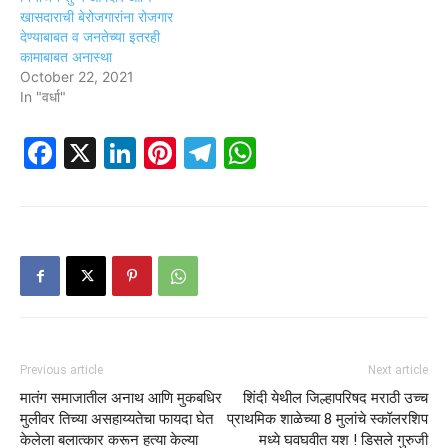
खासदाराची बेरोजगारांना रोजगार
देण्याबाबत व जनतेच्या इतरही
कामाबाबत अनास्था
October 22, 2021
In "वर्धा"
Facebook
X
LinkedIn
Pinterest
Telegram
WhatsApp
Previous article
Next article
मातंग समाजातील अनाथ आणि मुकबधिर
शिंदी येथील जिल्हापरिषद मराठी उच्च
मुलीवर तिच्या असहाय्यतेचा फायदा घेत
प्राथमिक शाळेच्या 8 मुलांचे स्कॉलरशिप
केलेला बलात्कार करून हत्या केल्या
मध्ये घवघवीत यश ! डिसले गुरुजी