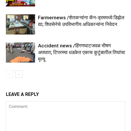
Farmernews /शेतकऱ्यांना कॅन-ड्रममध्ये डिझेल
द्या; शिवसेनेचे उपविभागीय अधिकाऱ्यांना निवेदन
Accident news /हिंगणघाटजवळ भीषण
अपघात; टिपरच्या धडकेत एकाच कुटुंबातील तिघांचा
मृत्यू
LEAVE A REPLY