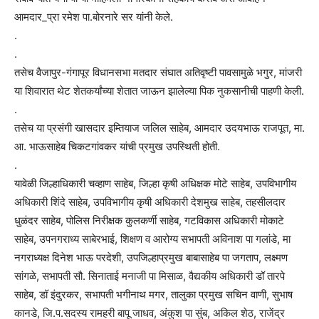
आमदार_प्रा रमेश पा.बोरनारे सर यांनी केले.
.
.
तसेच वैजापुर-गंगापूर विधानसभा मतदार संघात अतिवृष्टी पावसामुळे भगुर, मांजरी
या शिवारात थेट शेतकर्यांच्या शेतात जाऊन झालेल्या पिक नुकसानीची पाहणी केली.
.
तसेच या प्रसंगी खासदार इम्तियाज जलिल साहेब, आमदार उदयभाऊ राजपूत, मा.
आ. भाऊसाहेब चिकटगांवकर यांची प्रमुख उपस्थिती होती.
.
यावेळी जिल्हाधिकारी चव्हाण साहेब, जिल्हा कृषी अधिक्षक मोटे साहेब, उपविभागीय
अधिकारी शिंदे साहेब, उपविभागीय कृषी अधिकारी देशमुख साहेब, तहसीलदार
धुळंदर साहेब, पोलिस निरीक्षक कुलकर्णी साहेब, गटविकास अधिकारी मोकाटे
साहेब, उपनगराध्य साबेरभाई, शिक्षण व आरोग्य सभापती अविनाश पा गलांडे, मा
नगराध्यक्ष दिनेश भाऊ परदेशी, उपजिल्हाप्रमुख बाबासाहेब पा जगताप, लक्ष्मण
सांगळे, सभापती सौ. सिनाताई मनाजी पा मिसाळ, वैद्यकीय अधिकारी डॉ तारपे
साहेब, डॉ इंदुरकर, सभापती भगीनाथ मगर, तालुका प्रमुख सचिन वाणी, सुभाष
कानडे, जि.प.सदस्य रामहरी बापू जाधव, अंकुश पा सुंब, अकिल शेठ, राजेंद्र