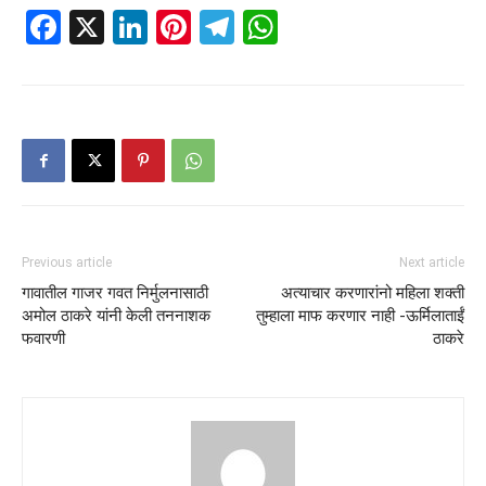
Facebook
X
LinkedIn
Pinterest
Telegram
WhatsApp
Previous article
Next article
गावातील गाजर गवत निर्मुलनासाठी
अत्याचार करणारांनो महिला शक्ती
अमोल ठाकरे यांनी केली तननाशक
तुम्हाला माफ करणार नाही -ऊर्मिलाताईं
फवारणी
ठाकरे