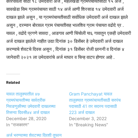
कोरपावली साठी १८ उमेदवारी अर्ज , महेलखेडी ग्रामपंचायतसाठी १५ अर्ज ,
सावखेडा सिम ग्रामपंचायत साठी १४ अर्ज आणी शिरसाड १४ उमेदवारी अर्ज
दाखल झाले असुन , या ग्रामपंचायतीसाठी सर्वाधिक उमेदवारी अर्ज दाखल झाले
असुन , दरम्यान बोरावल ग्राम पंचायतीसह भालशिव ग्राम पंचायत वढोदे प्र .
यावल , वढोदे प्रगणे सावदा , आडगाव आणी चिंचोली या६ गावातुन एकही उमेदवारी
अर्ज दाखल झालेले नाहीत उद्या दिनांक ३० डिसेंबर हे उमेदवारी अर्ज दाखल
करण्याचे शेवटचे दिवस असुन , दिनांक ३१ डिसेंबर रोजी छाननी व दिनांक ४
जानेवारी २०२१ ला उमेदवारांचे अर्ज माघार व चिन्ह वाटप होणार आहे .
Related
यावल तालुक्यातील ४७
Gram Panchayat यावल
ग्रामपंचायतीच्या सार्वत्रीक
तालुक्यात ग्रामपंचायतीसाठी सरपंच
निवडणुकीच्या उमेदवारी दाखलच्या
पदासाठी 41 तर सदस्य पदासाठी
तिसऱ्या दिवसी७४ अर्ज दाखल
223 अर्ज दाखल
December 28, 2020
December 3, 2022
In "राजकारण"
In "Breaking News"
अर्ज भरण्याच्या शेवटच्या दिवशी तुफान