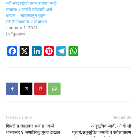
गर्दी साखरखेर्डा ग्राम पचांयत साठी
तब्बल65 जणांचे उमेदवारी अर्ज
दाखल । तालुक्यातून एकुन
992उमेदवाराचे अर्ज दाखल
January 1, 2021
In "बुलढाणा"
Facebook
X
LinkedIn
Pinterest
Telegram
WhatsApp
Previous article
Next article
शिवसेना खासदार भावना गवळी
अनुसूचित जाती, ओ बी सी
यांच्यासह 9 जणाविरुद्ध गुन्हा दाखल
प्रवर्ग,अनुसूचित जमाती व सर्वसाधारण