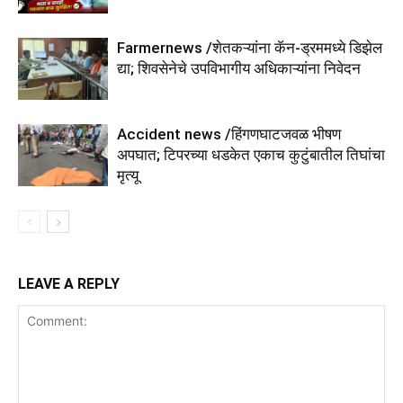
Farmernews /शेतकऱ्यांना कॅन-ड्रममध्ये डिझेल
द्या; शिवसेनेचे उपविभागीय अधिकाऱ्यांना निवेदन
Accident news /हिंगणघाटजवळ भीषण
अपघात; टिपरच्या धडकेत एकाच कुटुंबातील तिघांचा
मृत्यू
LEAVE A REPLY