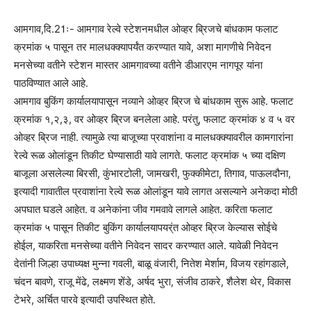
आमगाव,दि.21ः- आमगाव रेल्वे स्टेशनमधील ओव्हर ब्रिजचे बांधकाम फलाट
क्रमांक ५ पासून तर मालधक्क्यापर्यंत करण्यात यावे, अशा मागणीचे निवेदन
मनसेच्या वतीने स्टेशन मास्तर आमगावच्या वतीने डीआरएम नागपूर यांना
पाठविण्यात आले आहे.
आमगाव बुकिंग कार्यालयापासून नव्याने ओव्हर ब्रिज चे बांधकाम सुरू आहे. फलाट
क्रमांक १,२,३, वर ओव्हर ब्रिज बनलेला आहे. परंतु, फलाट क्रमांक ४ व ५ वर
ओव्हर ब्रिज नाही. त्यामुळे त्या बाजूच्या प्रवाशांना व मालधक्क्यावरील कामगारांना
रेल्वे रूळ ओलांडून तिकीट घेण्यासाठी यावे लागते. फलाट क्रमांक ५ च्या दक्षिण
बाजूला असलेल्या बिरसी, कुंभारटोली, जामखरी, फुक्कीमेटा, तिगाव, पाऊलदौना,
इत्यादी गावातील प्रवाशांना रेल्वे रूळ ओलांडून यावे लागत असल्याने अनेकदा मोठी
अपघात घडले आहेत. व अनेकांना जीव गमवावे लागले आहेत. करिता फलाट
क्रमांक ५ पासून तिकीट बुकिंग कार्यालयापयर्ंत ओव्हर ब्रिज केल्यास सोईचे
होईल, याकरिता मनसेच्या वतीने निवेदन सादर करण्यात आले. यावेळी निवेदन
देतांनी जिल्हा उपाध्यक्ष मुन्ना गवली, बाळू वंजारी, नितेश मेर्शाम, विजय रहांगडाले,
चंदन बावणे, राजू मेंढे, लक्ष्मण शेंडे, अर्षद भुरा, संजीव ठाकरे, शैलेश थेर, विकास
टेभरे, अर्चित पारवे इत्यादी उपस्थित होते.