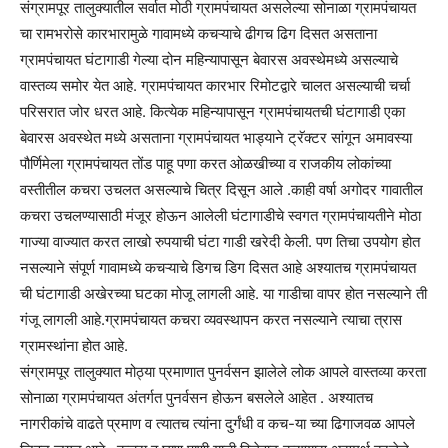
संग्रामपूर तालुक्यातील सर्वात मोठी ग्रामपंचायत असलेल्या सोनाळा ग्रामपंचायत
चा रामभरोसे कारभारामुळे गावामध्ये कचऱ्याचे ढीगच ढिग दिसत असताना
ग्रामपंचायत घंटागाडी गेल्या दोन महिन्यापासून बेवारस अवस्थेमध्ये असल्याचे
वास्तव्य समोर येत आहे. ग्रामपंचायत कारभार रिमोटद्वारे चालत असल्याची चर्चा
परिसरात जोर धरत आहे. कित्येक महिन्यापासून ग्रामपंचायतची घंटागाडी एका
बेवारस अवस्थेत मध्ये असताना ग्रामपंचायत भाड्याने ट्रॅक्‍टर सांगून अमावस्या
पौर्णिमेला ग्रामपंचायत तोंड पाहू पणा करत ओळखीच्या व राजकीय लोकांच्या
वस्तीतील कचरा उचलत असल्याचे चित्र दिसून आले .काही वर्षा अगोदर गावातील
कचरा उचलण्यासाठी मंजूर होऊन आलेली घंटागाडीचे स्वगत ग्रामपंचायतीने मोठा
गाज्या वाज्यात करत लाखो रुपयाची घंटा गाडी खरेदी केली. पण तिचा उपयोग होत
नसल्याने संपूर्ण गावामध्ये कचऱ्याचे डिगच डिग दिसत आहे अश्यातच ग्रामपंचायत
ची घंटागाडी अखेरच्या घटका मोजू लागली आहे. या गाडीचा वापर होत नसल्याने ती
गंजू लागली आहे.ग्रामपंचायत कचरा व्यवस्थापन करत नसल्याने त्याचा त्रास
ग्रामस्थांना होत आहे.
संग्रामपूर तालुक्यात मोठ्या प्रमाणात पुनर्वसन झालेले लोक आपले वास्तव्या करता
सोनाळा ग्रामपंचायत अंतर्गत पुनर्वसन होऊन बसलेले आहेत . अश्यातच
नागरीकांचे वाढते प्रमाण व त्यातच त्यांना दुर्गंधी व कच-या च्या ढिगाजवळ आपले