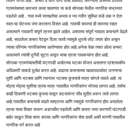
जिवन जगत आहे . कचरा व घाण पाणी याची विलेवाट करण्यास असमर्थ ठरलेले
ग्रामपंचायत कारभार कसा चालणार या कडे सोनाळा येथील नागरिक सभ्रमात
पडलेले आहे . गावा मध्ये स्वच्छतेचा अभाव व नव नवीन सुविधा कडे लक्ष न देता
स्वतःचा पोटभरू पणा करताना दिसत आहे. गावाची समस्या ही समस्या राहत
असल्याने गावकरी संपूर्ण त्रस्त झाले आहेत. अशातच संपूर्ण गावाला कचऱ्याने वेढले
आहे. साठलेला कचरा पेटवून दिला जातो त्यामुळे धुराचे लोट तयार होत असून
त्याचा परिणाम नागरिकांच्या आरोग्यावर होत आहे.अनेक वेळा त्यात ओला कचरा
असल्याने त्यांची दुर्गंधी सुटत असून याचा त्रास गावकऱ्यांना होत आहे.
सोनाळा ग्रामपंचायतीची घंटागाडी अखेरच्या घटका मोजत असताना प्रशासकीय
अधिकारी याकडे दुर्लक्ष करत आहे. वाढत्या कचऱ्याच्या खाद्यपदार्थावर जगणाऱ्या
घुशी आणि भटक्या‌ आणि त्यानंतर भटक्या कुत्र्याचे मात्र चांगले पावले आहे .या
मोठ्या मोठ्या घुशीचा त्रास मात्र गावातील नागरिकांना भोगावा लागत आहे. तसेच
काही ठिकाणी भटक्या कुत्र्या पासून वाटसरूंना जीव मुठीत धरून जावे लागत
आहे.गावातील कचऱ्याचे वाढते साम्राज्य आणि त्यामुळे नागरिकांना होत असलेला
त्रास याचा विचार करून अडगळीत पडलेली आणि कचरा जमा करणारी घंटागाडी
बाहेर काढून तिचा वापर करावा आणि नागरिकांना सेवा द्यावी अशी मागणी गावातील
नागरिक वर्ग करत आहे