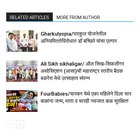
RELATED ARTICLES
MORE FROM AUTHOR
Gharkulyojna/घरकुल योजनेतील
अनियमिततेविरोधात डॉ बच्छिरे यांचा एल्गार
All Sikh sikhaligar/ ऑल सिख-सिकलीगर
असोसिएशन (आसा)ची महाराष्ट्र स्तरीय बैठक
बडनेरा येथे उत्साहात संपन्न
FourBabies/चारबन येथे एका महिलेने दिला चार
बाळांना जन्म; माता व चारही नवजात बाळ सुरक्षित!