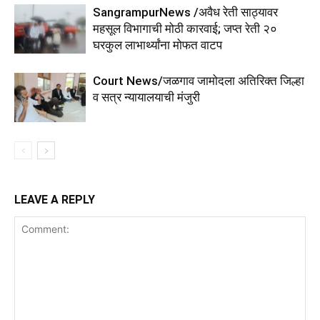
SangrampurNews /अवैध रेती साठ्यावर
महसूल विभागाची मोठी कारवाई; जप्त रेती २०
घरकुल लाभार्थ्यांना मोफत वाटप
Court News/जळगाव जामोदला अतिरिक्त जिल्हा
व सत्र न्यायालयाची मंजुरी
LEAVE A REPLY