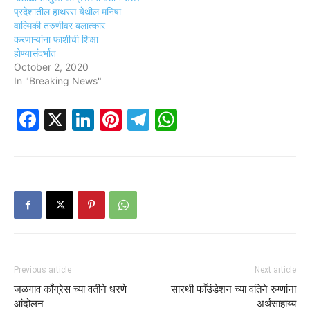
प्रदेशातील हाथरस येथील मनिषा
वाल्मिकी तरुणीवर बलात्कार
करणाऱ्यांना फाशीची शिक्षा
होण्यासंदर्भात
October 2, 2020
In "Breaking News"
Facebook
X
LinkedIn
Pinterest
Telegram
WhatsApp
Previous article
Next article
जळगाव काँग्रेस च्या वतीने धरणे
सारथी फाॕउंडेशन च्या वतिने रुग्णांना
आंदोलन
अर्थसाहाय्य