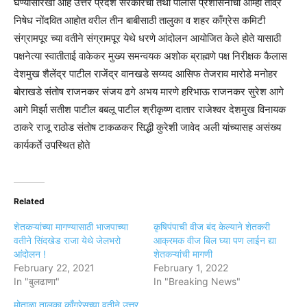
घेण्यासारखी आहे उत्तर प्रदेश सरकारचा तथा पोलीस प्रशासनाचा आम्ही तीव्र
निषेध नोंदवित आहोत वरील तीन बाबीसाठी तालुका व शहर काँग्रेस कमिटी
संग्रामपूर च्या वतीने संग्रामपूर येथे धरणे आंदोलन आयोजित केले होते यासाठी
पक्षनेत्या स्वातीताई वाकेकर मुख्य समन्वयक अशोक ब्राह्मणे पक्ष निरीक्षक कैलास
देशमुख शैलेंद्र पाटील राजेंद्र वानखडे सय्यद आसिफ तेजराव मारोडे मनोहर
बोराखडे संतोष राजनकर संजय ढगे अभय मारणे हरिभाऊ राजनकर सुरेश आगे
आगे मिर्झा सतीश पाटील बबलू पाटील श्रीकृष्ण दातार राजेश्वर देशमुख विनायक
ठाकरे राजू राठोड संतोष टाकळकर सिद्धी कुरेशी जावेद अली यांच्यासह असंख्य
कार्यकर्ते उपस्थित होते
Related
शेतकऱ्यांच्या मागण्यासाठी भाजपाच्या
कृषिपंपाची वीज बंद केल्याने शेतकरी
वतीने सिंदखेड राजा येथे जेलभरो
आक्रमक वीज बिल घ्या पण लाईन द्या
आंदोलन !
शेतकऱ्यांची मागणी
February 22, 2021
February 1, 2022
In "बुलढाणा"
In "Breaking News"
मोताळा तालुका काँग्रेसच्या वतीने उत्तर