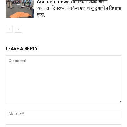
Accident news /हिंगणघाटजवळ भीषण
अपघात; टिपरच्या धडकेत एकाच कुटुंबातील तिघांचा
मृत्यू
LEAVE A REPLY