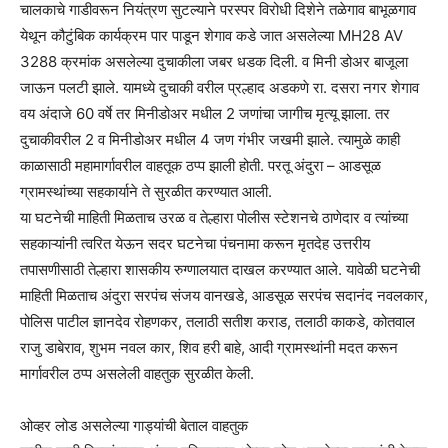
चालकाचे गाडीवरून नियंत्रण सुटल्याने परस्पर विरोधी दिशेने तळेगाव बाभूळगाव
येथून कौटुंबिक कार्यक्रम पार पाडून शेगाव कडे जात असलेल्या MH28 AV
3288 क्रमांक असलेल्या दुचाकीला जबर धडक दिली. व मिनी डोअर बाजूला
जाऊन पलटी झाले. यामध्ये दुचाकी वरील प्रल्हाद अडकणे रा. दसरा नगर शेगाव
वय अंदाजे 60 वर्षे तर मिनीडोअर मधील 2 जणांचा जागीच मृत्यू झाला. तर
दुचाकीवरील 2 व मिनीडोअर मधील 4 जण गंभीर जखमी झाले. त्यामुळे काही
काळासाठी महामार्गावरील वाहतूक ठप्प झाली होती. परतू अंदुरा – आडसूळ
ग्रामस्थांच्या सहकार्याने ते सुरळीत करण्यात आली.
या घटनेची माहिती मिळताच उरळ व तेल्हारा पोलीस स्टेशनचे ठाणेदार व त्यांच्या
सहकाऱ्यांनी त्वरित येऊन सदर घटनेचा पंचनामा करून मृतदेह उत्तरीय
तपासणीसाठी तेल्हारा शासकीय रुग्णालयात दाखल करण्यात आले. यावेळी घटनेची
माहिती मिळताच अंदुरा सरपंच संजय वानखडे, आडसूळ सरपंच सदानंद नवलकार,
पोलिस पाटील ज्ञानदेव रोहणकर, तलाठी सतीश कराड, तलाठी काकडे, कोतवाल
राजु डाबेराव, शुभम नवल कार, शिव हरी बाहे, आदी ग्रामस्थांनी मदत करून
मार्गावरील ठप्प असलेली वाहतुक सुरळीत केली.
ओव्हर लोड असलेल्या गाड्यांची बेताल वाहतुक