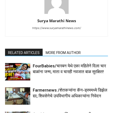
Surya Marathi News
https://www.suryamarathinews.com/
RELATED ARTICLES
MORE FROM AUTHOR
FourBabies/चारबन येथे एका महिलेने दिला चार
बाळांना जन्म; माता व चारही नवजात बाळ सुरक्षित!
Farmernews /शेतकऱ्यांना कॅन-ड्रममध्ये डिझेल
द्या; शिवसेनेचे उपविभागीय अधिकाऱ्यांना निवेदन