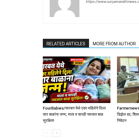
https://www.suryamarathinews.
RELATED ARTICLES
MORE FROM AUTHOR
FourBabies/चारबन येथे एका महिलेने दिला
Farmernews /श
चार बाळांना जन्म; माता व चारही नवजात बाळ
डिझेल द्या; शिव
सुरक्षित!
निवेदन