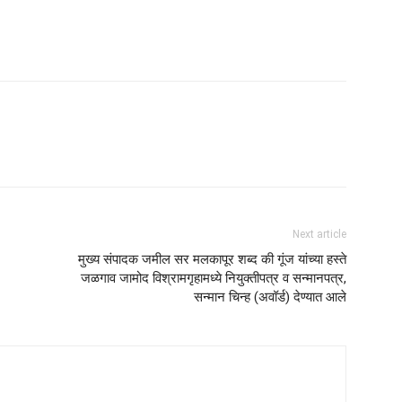
am
tsApp
Next article
मुख्य संपादक जमील सर मलकापूर शब्द की गूंज यांच्या हस्ते
जळगाव जामोद विश्रामगृहामध्ये नियुक्तीपत्र व सन्मानपत्र,
सन्मान चिन्ह (अवॉर्ड) देण्यात आले