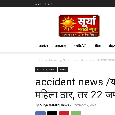
Sign in / Join
Surya
Marathi
News
अकोला
अमरावती
गडचिरोली
गोंदिया
चंद्र
Home
Breaking News
accident news /या भीषण अपघातात
Breaking News
जळगाव
accident news /य
महिला ठार, तर 22 ज
By
Surya Marathi News
-
December 2, 2023