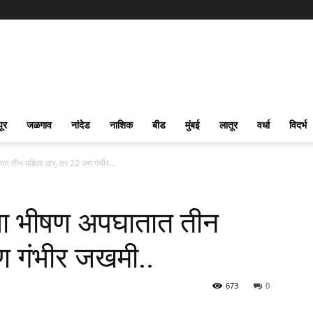
पूर
जळगाव
नांदेड
नाशिक
बीड
मुंबई
लातूर
वर्धा
विदर्भ
 तीन महिला ठार, तर 22 जण गंभीर...
ा भीषण अपघातात तीन
ण गंभीर जखमी..
673
0