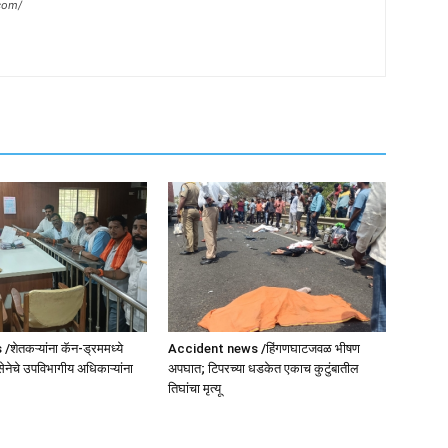
com/
ेतकऱ्यांना कॅन-ड्रममध्ये
Accident news /हिंगणघाटजवळ भीषण
सेनेचे उपविभागीय अधिकाऱ्यांना
अपघात; टिपरच्या धडकेत एकाच कुटुंबातील
तिघांचा मृत्यू