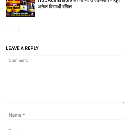
HSCAdmission/बारावीच्या री ऍडमिशन पासून
अनेक विद्यार्थी वंचित
LEAVE A REPLY