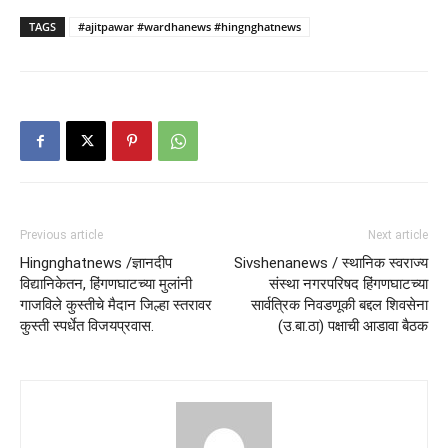
TAGS
#ajitpawar #wardhanews #hingnghatnews
Previous article
Next article
Hingnghatnews /ज्ञानदीप
Sivshenanews / स्थानिक स्वराज्य
विद्यानिकेतन, हिंगणघाटच्या मुलांनी
संस्था नगरपरिषद हिंगणघाटच्या
गाजविले कुस्तीचे मैदान जिल्हा स्तरावर
सार्वत्रिक निवडणूकी बद्दल शिवसेना
कुस्ती स्पर्धेत विजयप्रवास.
(उ.बा.ठा) पक्षाची आडावा बैठक