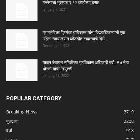
मनरेगाचा भ्रष्टाचार १२ कोटीच्या घरात
January 7, 2021
ग्रामसेविका प्रियंका बाविस्कर यांना जिल्हाधिकाऱ्यांनी एक
महिना न्यायालयीन कोठडीत टाकण्याचे दिले...
December 1, 2021
यावल पंचायत समितीच्या गटविकास अधिकारी पदी IAS नेहा
भोसले यांची नियुक्ती
January 18, 2022
POPULAR CATEGORY
Breaking News
3719
बुलढाणा
2208
वर्धा
918
जळगाव
717