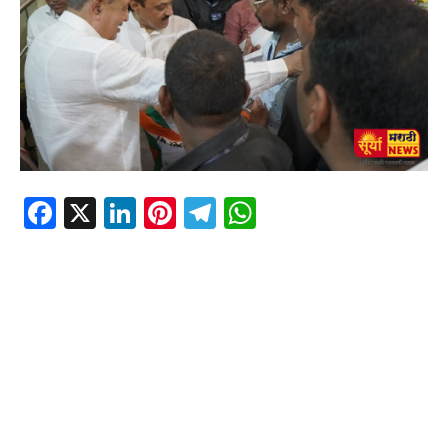
Facebook
X
LinkedIn
Pinterest
Telegram
WhatsApp