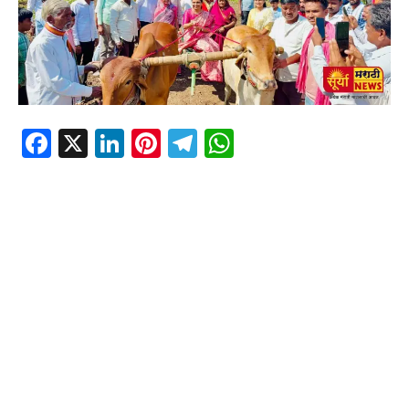
Facebook
X
LinkedIn
Pinterest
Telegram
WhatsApp