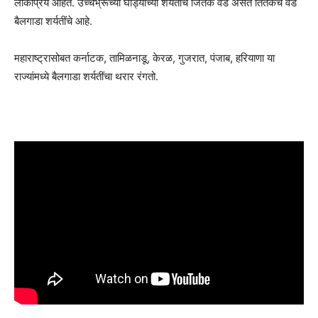
लोकप्रिय आहेत. उच्चभ्रूंच्या घोड्याच्या शर्यतींचे जितके वेड असते तितकेच वेड
बैलगाडा शर्यतींचे आहे.
महाराष्ट्रासोबत कर्नाटक, तामिळनाडू, केरळ, गुजरात, पंजाब, हरियाणा या
राज्यांमध्ये बैलगाडा शर्यतींचा थरार रंगतो.