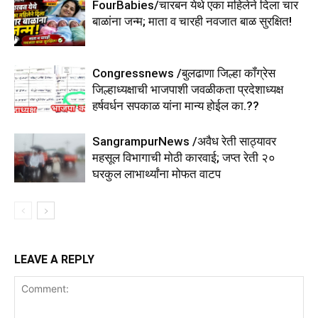
FourBabies/चारबन येथे एका महिलेने दिला चार
बाळांना जन्म; माता व चारही नवजात बाळ सुरक्षित!
Congressnews /बुलढाणा जिल्हा कॉंग्रेस
जिल्हाध्यक्षाची भाजपाशी जवळीकता प्रदेशाध्यक्ष
हर्षवर्धन सपकाळ यांना मान्य होईल का.??
SangrampurNews /अवैध रेती साठ्यावर
महसूल विभागाची मोठी कारवाई; जप्त रेती २०
घरकुल लाभार्थ्यांना मोफत वाटप
LEAVE A REPLY