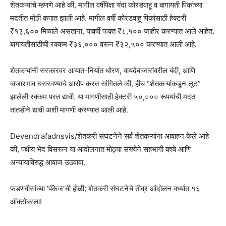
शेतकऱ्यांचे म्हणणे आहे की, मागील वर्षीपेक्षा यंदा कोरडवाहू व बागायती पिकांच्या
मदतीत मोठी कपात झाली आहे. मागील वर्षी कोरडवाहू पिकांसाठी हेक्टरी
₹१३,६०० मिळाले असताना, यावर्षी फक्त ₹८,५०० जाहीर करण्यात आले आहेत.
बागायतीसाठीची रक्कम ₹३६,००० वरून ₹३२,५०० करण्यात आली आहे.
शेतकऱ्यांनी सरकारवर आयात-निर्यात धोरण, वायदेबाजारांवरील बंदी, आणि
बाजारभाव घसरवण्याचे आरोप करत सांगितले की, हीच “शेतकऱ्यांकडून लूट”
झालेली रक्कम परत द्यावी. या मागणीसाठी हेक्टरी ५०,००० रूपयांची मदत
तातडीने द्यावी अशी मागणी करण्यात आली आहे.
Devendrafadnsvis/शेतकरी संघटनेने सर्व शेतकऱ्यांना आवाहन केले आहे
की, पक्षीय भेद विसरून या आंदोलनात मोठ्या संख्येने सहभागी व्हावे आणि
अन्यायाविरुद्ध आवाज उठवावा.
फडणवीसांच्या ‘पॅकेज’ची होळी; शेतकरी संघटनेचे तीव्र आंदोलन वर्ध्यात १६
ऑक्टोबरला!