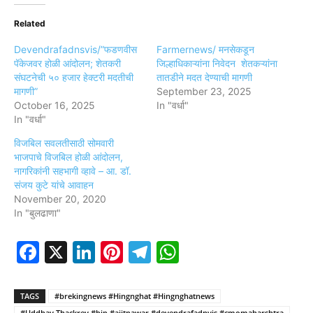
Related
Devendrafadnsvis/”फडणवीस
Farmernews/ मनसेकडून
पॅकेजवर होळी आंदोलन; शेतकरी
जिल्हाधिकाऱ्यांना निवेदन शेतकऱ्यांना
संघटनेची ५० हजार हेक्टरी मदतीची
तातडीने मदत देण्याची मागणी
मागणी”
September 23, 2025
October 16, 2025
In "वर्धा"
In "वर्धा"
विजबिल सवलतीसाठी सोमवारी
भाजपाचे विजबिल होळी आंदोलन,
नागरिकांनी सहभागी व्हावे – आ. डॉ.
संजय कुटे यांचे आवाहन
November 20, 2020
In "बुलढाणा"
Facebook
X
LinkedIn
Pinterest
Telegram
WhatsApp
TAGS
#brekingnews #Hingnghat #Hingnghatnews
#Uddhav Thackrey #bjp #ajitpawar #devendrafadnvis #cmomaharshtra