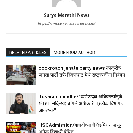
Surya Marathi News
https://www.suryamarathinews.com/
RELATED ARTICLES
MORE FROM AUTHOR
cockroach janata party news काक्रोच
जनता पार्टी तर्फे हिंगणघाट येथे राष्ट्रपतींना निवेदन
Tukarammundhe/”कर्तव्यदक्ष अधिकाऱ्यांमुळे
यंत्रणा सक्रिय; चांगले अधिकारी प्रत्येक विभागात
आवश्यक”
HSCAdmission/बारावीच्या री ऍडमिशन पासून
अनेक विद्यार्थी वंचित