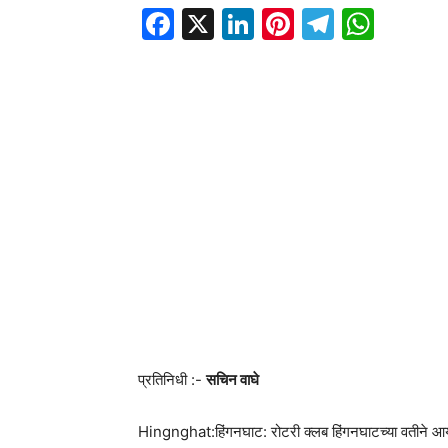
Facebook
X
LinkedIn
Pinterest
Telegr
Wha
प्रतिनिधी :-
सचिन वाघे
Hingnghat:हिंगनघाट: रोटरी क्लब हिंगनघाटच्या वतीने आयोजि