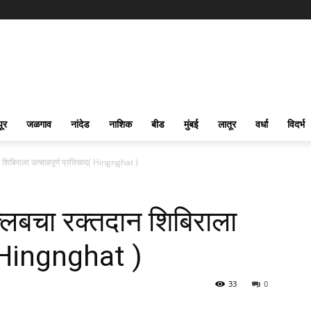
पूर
जळगाव
नांदेड
नाशिक
बीड
मुंबई
लातूर
वर्धा
विदर्भ
दान शिबिराला उत्साहपूर्ण प्रतिसाद( Hingnghat )
ी क्लबचा रक्तदान शिबिराला
द( Hingnghat )
33
0