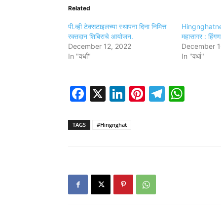
Related
पी.व्ही टेक्सटाइलच्या स्थापना दिना निमित्त
Hingnghatnew
रक्तदान शिबिराचे आयोजन.
महासागर : हिंगण
December 12, 2022
December 1
In "वर्धा"
In "वर्धा"
Facebook
X
LinkedIn
Pinterest
Telegr
Wha
TAGS
#Hingnghat