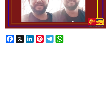
Facebook
X
LinkedIn
Pinterest
Telegram
WhatsApp