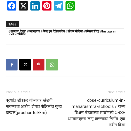
Facebook
X
LinkedIn
Pinterest
Telegram
WhatsApp
TAGS
#बुलढाणा जिल्हा #आत्महत्या #लिव्ह इन रिलेशनशिप #सोशल मीडिया #प्रेमाचा विरह #Instagram
#viralvideo
Previous article
Next article
प्रशांत डीक्कर यांच्यावर खंडणी
cbse-curriculum-in-
मागण्याचा आरोप; शेगाव पोलिसांत गुन्हा
maharashtra-schools / राज्य
दाखल(prashantdikkar)
शिक्षण मंडळाच्या शाळांमध्ये CBSE
अभ्यासक्रम लागू करण्याचा निर्णय: एक
नवीन दिशा