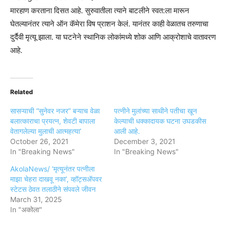
मारहाण करताना दिसत आहे. सुरुवातीला त्याने बाटलीने स्वत:ला मारून
घेतल्यानंतर त्याने ऑन कॅमेरा विष प्राशन केलं. यानंतर काही वेळातच तरुणाचा
दुर्दैवी मृत्यू झाला. या घटनेने स्थानिक लोकांमध्ये शोक आणि आक्रोशाचे वातावरण
आहे.
Related
सासऱ्याची “सुनेवर नजर” बऱ्याच वेळा
पत्नीने मुलांच्या साथीने पतीचा खून
बलात्काराचा प्रयत्न, शेवटी बापाला
केल्याची धक्कादायक घटना उघडकीस
वेतागलेल्या मुलाची आत्महत्या’
आली आहे.
October 26, 2021
December 3, 2021
In "Breaking News"
In "Breaking News"
AkolaNews/ ‘मृत्यूनंतर पत्नीला
माझा चेहरा दाखवू नका’, व्हॉट्सअ‍ॅपवर
स्टेटस ठेवत तलाठीने संपवले जीवन
March 31, 2025
In "अकोला"