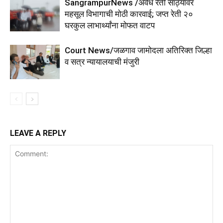
SangrampurNews /अवैध रेती साठ्यावर
महसूल विभागाची मोठी कारवाई; जप्त रेती २०
घरकुल लाभार्थ्यांना मोफत वाटप
Court News/जळगाव जामोदला अतिरिक्त जिल्हा
व सत्र न्यायालयाची मंजुरी
LEAVE A REPLY