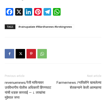
Facebook
X
LinkedIn
Pinterest
Telegram
WhatsApp
TAGS
#rainupadate #Wardhanews #brekingnews
Previous article
Next article
revenuenews/रेती माफियावर
Farmernews /नापिकीने खचलेल्या
उपविभागीय पोलीस अधिकारी हिंगणघाट
शेतकऱ्याने केली आत्महत्या
यांची धडक कारवाई — ८ लाखांचा
मुद्देमाल जप्त