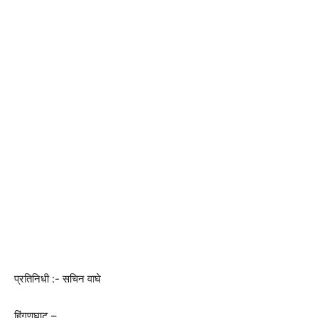
प्रतिनिधी :- सचिन वाघे
हिंगणघाट –