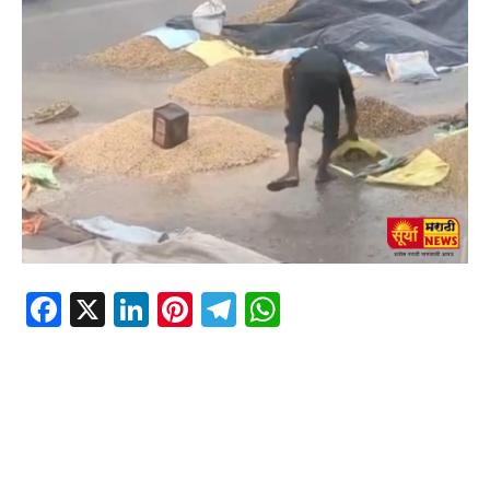
Facebook
X
LinkedIn
Pinterest
Telegram
WhatsApp