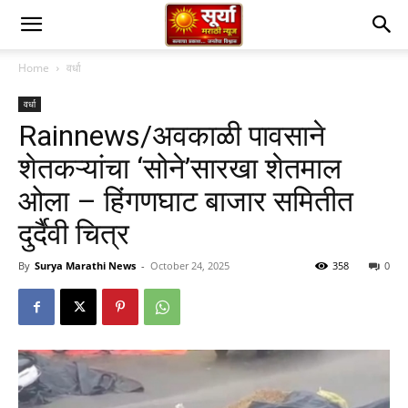
Home
वर्धा
वर्धा
Rainnews/अवकाळी पावसाने
शेतकऱ्यांचा ‘सोने’सारखा शेतमाल
ओला – हिंगणघाट बाजार समितीत
दुर्दैवी चित्र
By
Surya Marathi News
-
October 24, 2025
358
0