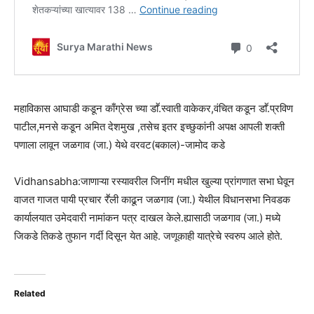
महाविकास आघाडी कडून काँग्रेस च्या डाॕ.स्वाती वाकेकर,वंचित कडून डाॕ.प्रविण
पाटील,मनसे कडून अमित देशमुख ,तसेच इतर इच्छुकांनी अपक्ष आपली शक्ती
पणाला लावून जळगाव (जा.) येथे वरवट(बकाल)-जामोद कडे
Vidhansabha:जाणाऱ्या रस्यावरील जिनींग मधील खुल्या प्रांगणात सभा घेवून
वाजत गाजत पायी प्रचार रॕली काढून जळगाव (जा.) येथील विधानसभा निवडक
कार्यालयात उमेदवारी नामांकन पत्र दाखल केले.ह्यासाठी जळगाव (जा.) मध्ये
जिकडे तिकडे तुफान गर्दी दिसून येत आहे. जणूकाही यात्रेचे स्वरुप आले होते.
Related