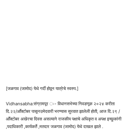
[जळगाव (जामोद) येथे गर्दी होवून यात्रेचे स्वरुप.]
Vidhansabha:संग्रामपूर ः- विधानसभेच्या निवडणूक २०२४ करीता
दि.२२/आॕक्टोबर पासूनउमेदवारी भरण्यास सुरवात झालेली होती, आज दि.२९ /
आॕक्टोबर अखेरचा दिवस असल्याने राजकीय पक्षाचे अधिकृत व अपक्ष इच्छुकांनी
,पदाधिकारी ,कार्यकर्ते ,मतदार जळगाव (जामोद) येथे दाखल झाले .