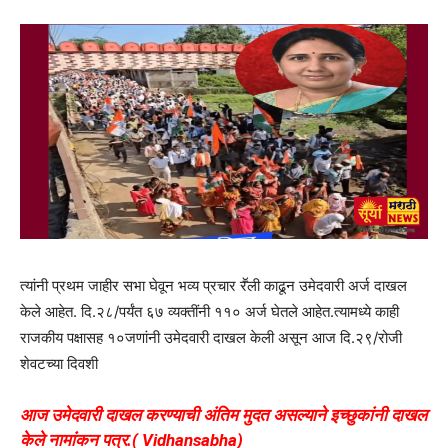
त्यांनी प्रथम जाहीर सभा घेवून भव्य प्रचार रॕली काढून उमेदवारी अर्ज दाखल
केले आहेत. दि.२८/पर्यंत ६७ व्यक्तींनी ११० अर्ज घेतले आहेत.त्यामध्ये काही
राजकीय पक्षासह १०जणांनी उमेदवारी दाखल केली असून आज दि.२९/रोजी
शेवटच्या दिवशी
आज उमेदवारी दाखल करण्याची अंतिम मुदत असल्याने इच्छुकांनी दाखल
केले नामांकन पत्र.( Vidhansabha)