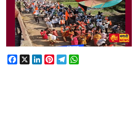
Facebook
X
LinkedIn
Pinterest
Telegram
WhatsApp