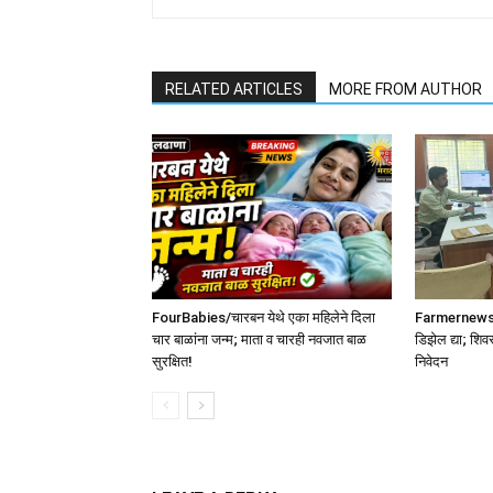
RELATED ARTICLES
MORE FROM AUTHOR
FourBabies/चारबन येथे एका महिलेने दिला
Farmernews /श
चार बाळांना जन्म; माता व चारही नवजात बाळ
डिझेल द्या; शिव
सुरक्षित!
निवेदन