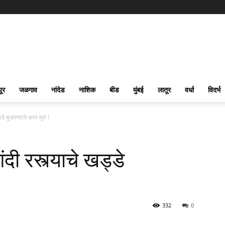
पूर
जळगाव
नांदेड
नाशिक
बीड
मुंबई
लातूर
वर्धा
विदर्भ
्डे बुजवण्याचे काम सुरु !
दी रस्त्याचे खड्डे
332
0