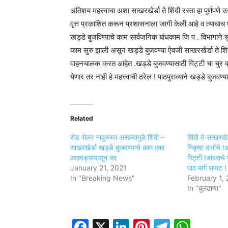
अतिशय महत्त्वाचा अशा साखरखेर्डा ते शिंदी रस्ता हा पूर्णप
वृत्त प्रकाशित करून प्रशासनाला जागी केली आहे व त्याचाच 
खड्डे बुजविण्याचे काम सार्वजनिक बांधकाम जि प . विभागाने स
काम सुरु झाली असून खड्डे बुजवण्या ऐवजी साखरखेर्डा ते शिंदी व 
वाहनचालक करत आहेत .खड्डे बुजवण्यासाठी गिट्टी चा चुर व ड
येणार तर नाही हे महत्त्वाची ठरेल ! पाठपुराव्याने खड्डे बुजवण्
Related
रोड रोलर नादुरुस्त असल्यामुळे शिंदी –
शिंदी ते साखरखेर
साखरखेर्डा खड्डे बुजवण्याचे काम एका
निकृष्ट दर्जाचे
आठवड्यापासून बंद
गिट्टी !डांबराच
January 21, 2021
पाठ मागे सपाट !
In "Breaking News"
February 1,
In "बुलढाणा"
Facebook
X
LinkedIn
Pinterest
Telegr
Wha