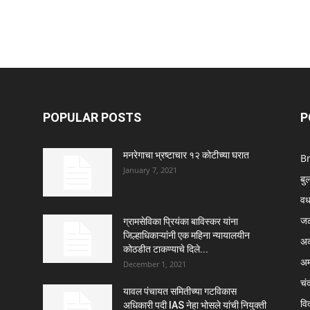
POPULAR POSTS
P
मनरेगाचा भ्रष्टाचार १२ कोटीच्या घरात
B
January 7, 2021
बु
वर्
ज
ग्रामसेविका प्रियंका बाविस्कर यांना
जिल्हाधिकाऱ्यांनी एक महिना न्यायालयीन
अक
कोठडीत टाकण्याचे दिले...
अम
December 1, 2021
चंद
यावल पंचायत समितीच्या गटविकास
विद
अधिकारी पदी IAS नेहा भोसले यांची नियुक्ती