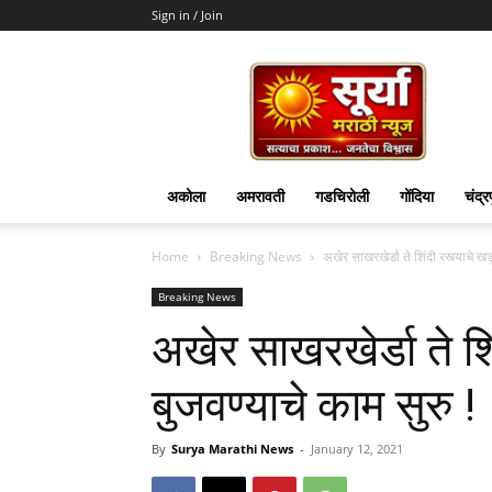
Sign in / Join
Surya
Marathi
News
अकोला
अमरावती
गडचिरोली
गोंदिया
चंद्र
Home
Breaking News
अखेर साखरखेर्डा ते शिंदी रस्त्याचे खड
Breaking News
अखेर साखरखेर्डा ते शिं
बुजवण्याचे काम सुरु !
By
Surya Marathi News
-
January 12, 2021