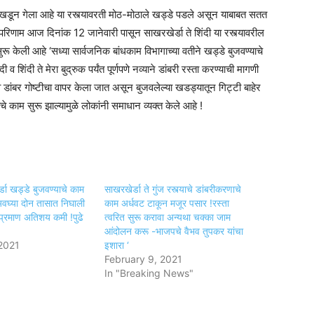
णे उखडून गेला आहे या रस्त्यावरती मोठ-मोठाले खड्डे पडले असून याबाबत सतत
परिणाम आज दिनांक 12 जानेवारी पासून साखरखेर्डा ते शिंदी या रस्त्यावरील
ुरू केली आहे ‘सध्या सार्वजनिक बांधकाम विभागाच्या वतीने खड्डे बुजवण्याचे
शिंदी ते मेरा बुद्रुक पर्यंत पूर्णपणे नव्याने डांबरी रस्ता करण्याची मागणी
ांबर गोष्टीचा वापर केला जात असून बुजवलेल्या खडड्यातून गिट्टी बाहेर
याचे काम सुरू झाल्यामुळे लोकांनी समाधान व्यक्त केले आहे !
्डा खड्डे बुजवण्याचे काम
साखरखेर्डा ते गुंज रस्त्याचे डांबरीकरणाचे
 !अवघ्या दोन तासात निघाली
काम अर्धवट टाकून मजूर पसार !रस्ता
े प्रमाण अतिशय कमी !पुढे
त्वरित सुरू करावा अन्यथा चक्का जाम
आंदोलन करू -भाजपचे वैभव तुपकर यांचा
 2021
इशारा ‘
February 9, 2021
In "Breaking News"
am
tsApp