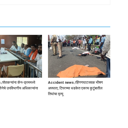
ेतकऱ्यांना कॅन-ड्रममध्ये
Accident news /हिंगणघाटजवळ भीषण
सेनेचे उपविभागीय अधिकाऱ्यांना
अपघात; टिपरच्या धडकेत एकाच कुटुंबातील
तिघांचा मृत्यू