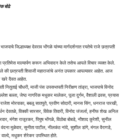
क बोढे
ाजपाचे जिल्हाध्यक्ष देवराव भोंगळे यांच्या मार्गदर्शनात रयतेचे राजे छत्रपती
या प्रतिमेस माल्यार्पण करून अभिवादन केले तसेच आपले विचार व्यक्त केले.
 म्हणाले की छत्रपती शिवाजी महाराजांचे अनंत उपकार आपल्यावर आहेत. आज
े खरे दैवत आहेत.
ापती नितुताई चौधरी, माजी पंस उपसभापती निरीक्षण तांड्रा, भाजपाचे विनोद
ल्लेश बल्ला, जेष्ठ नागरिक मधुकर मालेकर, पूजा दुर्गम, वैशाली ढवस, प्रयास
वे, राजेश मोरपाका, बबलू सातपुते, प्रवीण सोदारी, मानस सिंग, धनराज पारखी,
्धन देवतळे, विक्की सारसर, विवेक तिवारी, विनोद जंजर्ला, हनीफ शेख अनिल
वार, मंगेश राजूरकर, पियुष भोंगळे, विठोबा बोबडे, नौशाद कुरेशी, सुनील
ंदना मुळेवार, सुनीता पाटील, नीलकंठ नांदे, सुशील डांगे, मंगल वैरागडे,
र वाल्दे, मधुकर शेरेकर उपस्थित होते.