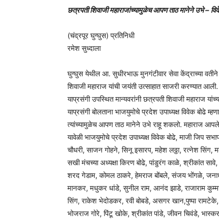
छत्रपती शिवाजी महाराजांच्यामुळेच आपण ताठ मानेने उभे – विवे
(चंद्रपूर घुग्घुस) प्रतिनिधी
रमेश सुध्दाला
घुग्घुस येथील आ. सुधीरभाऊ मुनगंटीवार सेवा केंद्राच्या वतीने भ
शिवाजी महाराज यांची जयंती उत्साहात साजरी करण्यात आली.
याप्रसंगी उपस्थित मान्यवरांनी छत्रपती शिवाजी महाराज यांच्
याप्रसंगी बोलताना भाजयुमोचे प्रदेश उपाध्यक्ष विवेक बोढे
त्यांच्यामुळेच आपण ताठ मानेने उभे राहू शकलो. महाराज आपल
यावेळी भाजयुमोचे प्रदेश उपाध्यक्ष विवेक बोढे, माजी जिप सभ
चौधरी, साजन गोहने, सिनू इसारप, महेश लठ्ठा, रत्नेश सिंग, म
सखी मंचच्या अध्यक्षा किरण बोढे, पांडुरंग काळे, श्रीकांत सा
शरद गेडाम, कोमल ठाकरे, हेमराज बोंबले, संजय भोंगळे, जनार
मानकर, मधुकर धांडे, सुनील राम, आनंद झाडे, राजाराम कुम्मर
सिंग, राकेश भेदोडकर, रवी बोबडे, असगर खान,पुष्पा रामटेके, व
भोजराज गोरे, पिंटू खोके, श्रीकांत पांडे, जीवन चिवंडे, भास्क