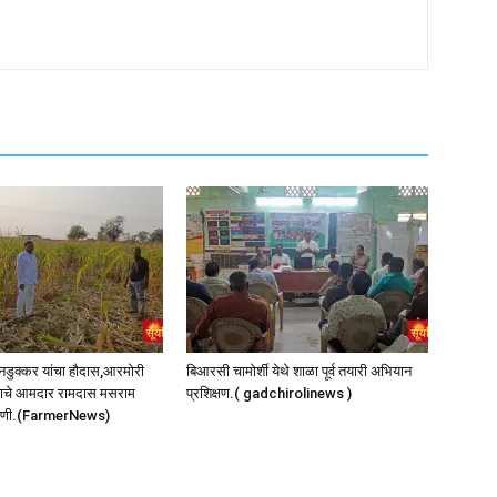
नडुक्कर यांचा हौदास,आरमोरी
बिआरसी चामोर्शी येथे शाळा पूर्व तयारी अभियान
त्राचे आमदार रामदास मसराम
प्रशिक्षण.( gadchirolinews )
 पाहणी.(FarmerNews)