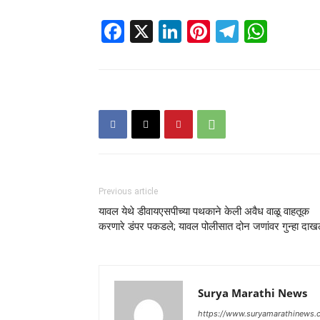
Facebook
X
LinkedIn
Pinterest
Telegr
Wha
Previous article
यावल येथे डीवायएसपीच्या पथकाने केली अवैध वाळू वाहतूक
करणारे डंपर पकडले; यावल पोलीसात दोन जणांवर गुन्हा दा
Surya Marathi News
https://www.suryamarathinews.