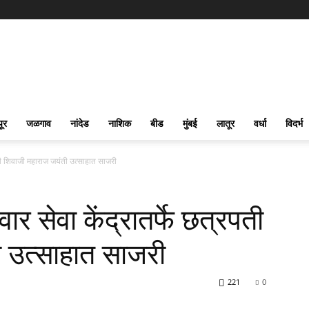
पूर
जळगाव
नांदेड
नाशिक
बीड
मुंबई
लातूर
वर्धा
विदर्भ
पती शिवाजी महाराज जयंती उत्साहात साजरी
र सेवा केंद्रातर्फे छत्रपती
 उत्साहात साजरी
221
0