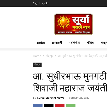
Sign in / Join
Surya
Marathi
News
अकोला
अमरावती
गडचिरोली
गोंदिया
चंद्र
Home
चंद्रपूर
आ. सुधीरभाऊ मुनगंटीवार सेवा केंद्रातर्फे छत्र
चंद्रपूर
आ. सुधीरभाऊ मुनगंटीवा
शिवाजी महाराज जयंती
By
Surya Marathi News
-
February 21, 2022