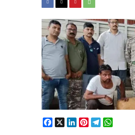
Facebook
X
LinkedIn
Pinterest
Telegr
Wha