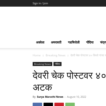
Sign in / Join
Surya
Marathi
News
अकोला
अमरावती
गडचिरोली
गोंदिया
चंद्र
Home
Breaking News
देवरी चेक पोस्टवर ४० किलो गांजा
Breaking News
गोंदिया
देवरी चेक पोस्टवर ४
अटक
By
Surya Marathi News
-
August 10, 2022