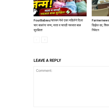
FourBabies/चारबन येथे एका महिलेने दिला
Farmernews /श
चार बाळांना जन्म; माता व चारही नवजात बाळ
डिझेल द्या; शिव
सुरक्षित!
निवेदन
LEAVE A REPLY