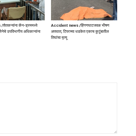
ेतकऱ्यांना कॅन-ड्रममध्ये
Accident news /हिंगणघाटजवळ भीषण
सेनेचे उपविभागीय अधिकाऱ्यांना
अपघात; टिपरच्या धडकेत एकाच कुटुंबातील
तिघांचा मृत्यू