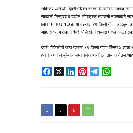
सविस्तर असे की, देवरी पोलिस स्टेशनचे ठाणेदार रेवचंद सिंगनज
सहकारी शिरपूरबांध येथील सीमाशुल्क तपासणी नाक्याकडे रव
MH 04 KU 4068 या वाहनात ४७ किलो गांजा आढळून आला. य
आहे. सदर आरोपीला देवरी पोलिसांनी ताब्यात घेतले असून तप
देवरी पोलिसांनी जप्त केलेला ४७ किलो गांजा किंमत ४ ला
हजार रुपयाचा मुद्देमाल जप्त करत आरोपीला ताब्यात घेतले आहे
Facebook
X
LinkedIn
Pinterest
Telegr
Wha