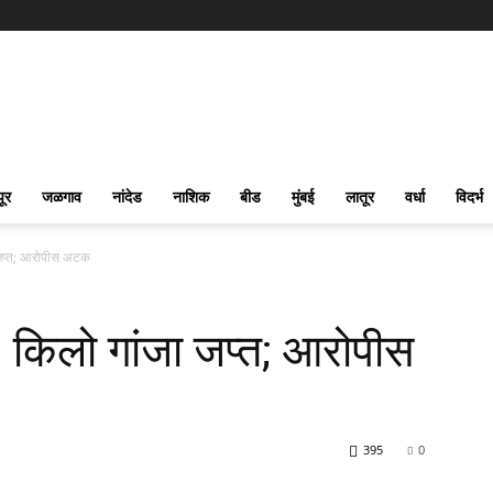
पूर
जळगाव
नांदेड
नाशिक
बीड
मुंबई
लातूर
वर्धा
विदर्भ
 जप्त; आरोपीस अटक
० किलो गांजा जप्त; आरोपीस
395
0