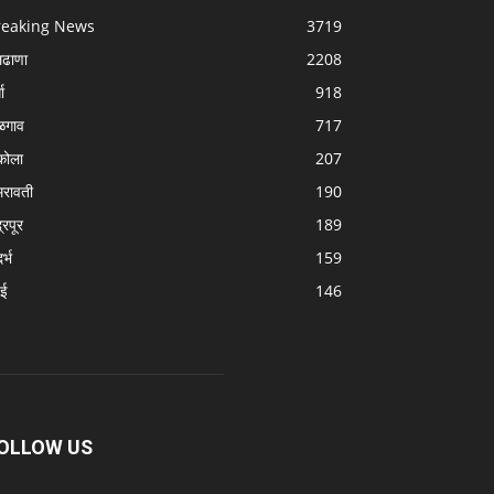
reaking News
3719
लढाणा
2208
धा
918
ळगाव
717
ोला
207
रावती
190
्रपूर
189
र्भ
159
बई
146
OLLOW US