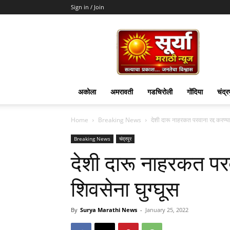
Sign in / Join
Surya
Marathi
News
अकोला
अमरावती
गडचिरोली
गोंदिया
चंद्र
Home
Breaking News
देशी दारू नाहरकत परवाना रद्द करण्या
Breaking News
चंद्रपूर
देशी दारू नाहरकत परव
शिवसेना घुग्घूस
By
Surya Marathi News
-
January 25, 2022