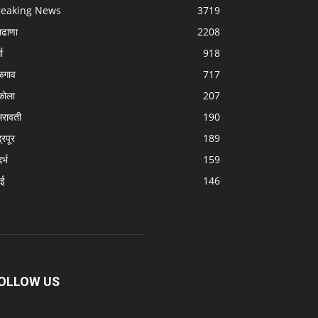
reaking News
3719
लढाणा
2208
धा
918
ळगाव
717
ोला
207
रावती
190
्रपूर
189
र्भ
159
बई
146
OLLOW US