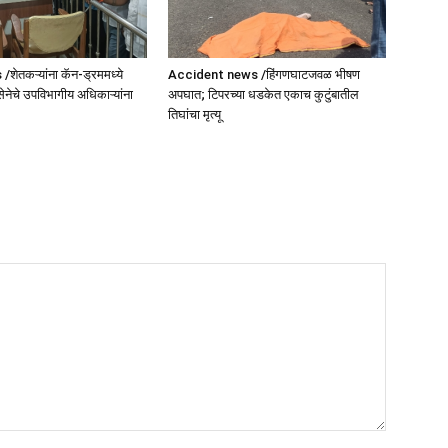
ेतकऱ्यांना कॅन-ड्रममध्ये
Accident news /हिंगणघाटजवळ भीषण
सेनेचे उपविभागीय अधिकाऱ्यांना
अपघात; टिपरच्या धडकेत एकाच कुटुंबातील
तिघांचा मृत्यू