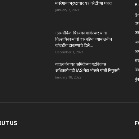
मनरेगाचा भ्रष्टाचार १२ कोटीच्या घरात
B
January 7, 2021
बु
वर्
ज
ग्रामसेविका प्रियंका बाविस्कर यांना
जिल्हाधिकाऱ्यांनी एक महिना न्यायालयीन
अक
कोठडीत टाकण्याचे दिले...
अम
December 1, 2021
चंद
यावल पंचायत समितीच्या गटविकास
विद
अधिकारी पदी IAS नेहा भोसले यांची नियुक्ती
January 18, 2022
मुं
OUT US
F