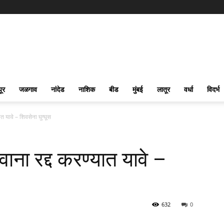
पूर
जळगाव
नांदेड
नाशिक
बीड
मुंबई
लातूर
वर्धा
विदर्भ
त यावे – शिवसेना घुग्घूस
ाना रद्द करण्यात यावे –
632
0