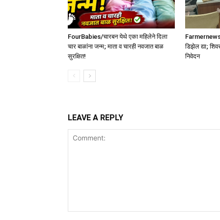
FourBabies/चारबन येथे एका महिलेने दिला
Farmernews /श
चार बाळांना जन्म; माता व चारही नवजात बाळ
डिझेल द्या; शिव
सुरक्षित!
निवेदन
LEAVE A REPLY