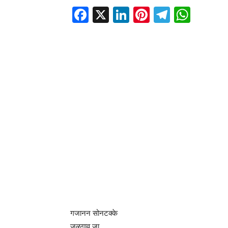
Facebook
X
LinkedIn
Pinterest
Telegr
Wha
गजानन सोनटक्के
जळगाव जा