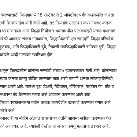
ित करण्यासाठी जिल्ह्यामध्ये 18 सप्टेंबर ते 2 ऑक्टोबर पर्यंत कडकडीत जनता
ंद्रजी शिंगणेसाहेब यांनी केले आहे. तर नियमांचे उल्लंघन करणाऱ्यांवर कडक
ीस प्रशासनाला आज जिल्हा नियोजन भवनामधील पालकमंत्री यांच्या दालनात
ावेळी आमदार संजय गायकवाड, जिल्हाधिकारी एस राममूर्ती, जिल्हा परिषदेचे
जबळ, अति जिल्हाधिकारी दुबे, निवासी उपजिल्हाधिकारी रामेश्वर पुरी, जिल्हा
कांबळे आदी मान्यवर उपस्थित होते.
ा असून जिल्ह्यातील कोरोना रुग्णांची संख्या5 हजाराच्यावर गेली आहे. कोरोनाचा
जिल्ह्यात जनता कर्फ्यु घोषित करण्यात यावा अशी मागणी अनेक लोकप्रतिनिधी,
ण्यात आली आहे. यामध्ये दूध डेअरी, मेडिकल, हॉस्पिटल, पेट्रोल पंप, बँक व
 आस्थापना बंद ठेवण्यात याव्या असे आवाहन करण्यात आले आहे.
जिल्हा प्रशासनाच्या वतीने कडक कायदेशीर कारवाई करण्यात येणार आहे.
रजेचे आहे.
बदारी या मोहिमे अंतर्गत शासनाच्या वतीने आरोग्य सर्वेक्षण करण्यात येत
 राहणे आवश्यक आहे. त्यावेळी देखील हा जनता कर्फ्यु महत्वाचा ठरणार आहे.