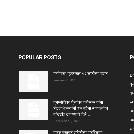
POPULAR POSTS
P
मनरेगाचा भ्रष्टाचार १२ कोटीच्या घरात
B
January 7, 2021
बु
वर्
ज
ग्रामसेविका प्रियंका बाविस्कर यांना
जिल्हाधिकाऱ्यांनी एक महिना न्यायालयीन
अक
कोठडीत टाकण्याचे दिले...
अम
December 1, 2021
चंद
यावल पंचायत समितीच्या गटविकास