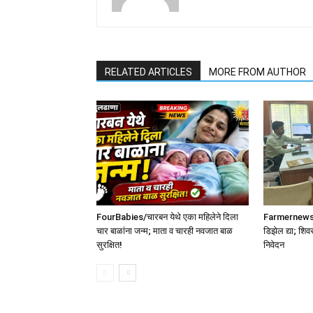
RELATED ARTICLES
MORE FROM AUTHOR
FourBabies/चारबन येथे एका महिलेने दिला
Farmernews /श
चार बाळांना जन्म; माता व चारही नवजात बाळ
डिझेल द्या; शिव
सुरक्षित!
निवेदन