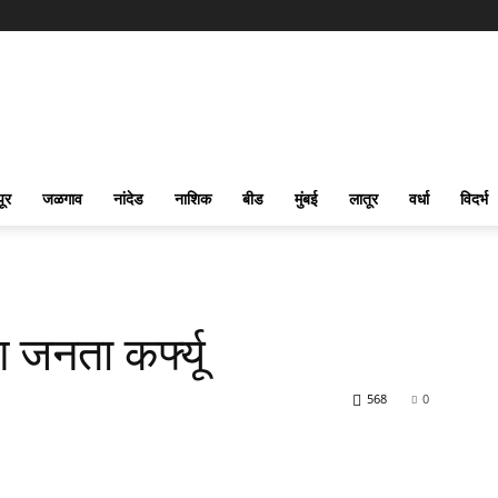
पूर
जळगाव
नांदेड
नाशिक
बीड
मुंबई
लातूर
वर्धा
विदर्भ
 जनता कर्फ्यू
568
0