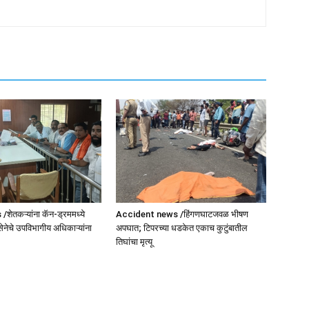
ेतकऱ्यांना कॅन-ड्रममध्ये
Accident news /हिंगणघाटजवळ भीषण
सेनेचे उपविभागीय अधिकाऱ्यांना
अपघात; टिपरच्या धडकेत एकाच कुटुंबातील
तिघांचा मृत्यू