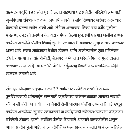
अहमदनगर,दि.19 : सोलापूर जिल्ह्यात राहणार्‍या घटस्फोटीत महिलेशी लग्नगाठी
जुळविणार्‍या संकेतस्थळावरुन लग्नाची मागणी घालीत तिच्यावर वारंवार अत्याचार
केल्याची घटना समोर आली आहे. लैंगिक अत्याचार, तिच्या दहा वर्षीय मुलीला
मारहाण, दमदाटी करणे व बेकायदा गर्भपात केल्याप्रकरणी घारगाव पोलीस ठाण्यात
कार्यरत असलेले पोलीस शिपाई सुनील रत्नपारखी यांच्यावर गुन्हा दाखल करण्यात
आला आहे. तसेच आळेफाटा येथील डॉक्टर आणि अकोल्यातील एका महिलेसह
दोघांवर अत्याचार, अ‍ॅट्रोसीटी, बेकायदा गर्भपात व पॉस्कोतंर्गत हा गुन्हा दाखल
करण्यात आला आहे. या घटनेने पोलीस वर्तुळासह वैद्यकीय व्यावसायिकांमध्येही
खळबळ उडाली आहे.
सोलापूर जिल्ह्यात राहणार्‍या एका 33 वर्षीय घटस्फोटीत तरुणीने आपल्या
पुनर्विवाहासाठी ऑनलाईन लग्नगाठी जुळविणार्‍या संकेतस्थळावर आपल्या नावाची
नोंद केली होती. याचवर्षी 11 जानेवारी रोजी घारगाव पोलीस ठाण्यात शिपाई म्हणून
कार्यरत असलेल्या सुनील रत्नपारखी या कर्मचार्‍याची संकेतस्थळावरील नोंदीवरुन
महिलेशी ओळख झाली. संबंधित पोलीस शिपायाने आपणही घटस्फोटीत असून
आपणास दोन मुली आहेत व त्या दोघीही आपल्यासोबतच राहतात असे त्या महिलेला