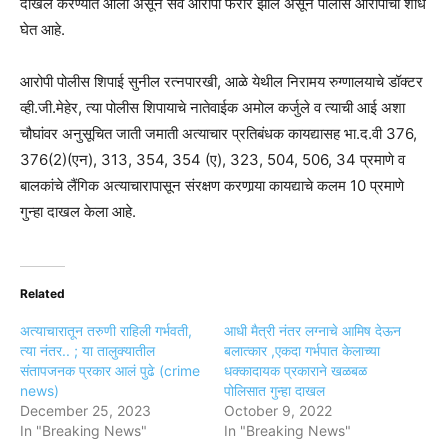
दाखल करण्यात आला असून सर्व आरोपी फरार झाले असून पोलीस आरोपींचा शोध
घेत आहे.
आरोपी पोलीस शिपाई सुनील रत्नपारखी, आळे येथील निरामय रुग्णालयाचे डॉक्टर
व्ही.जी.मेहेर, त्या पोलीस शिपायाचे नातेवाईक अमोल कर्जुले व त्याची आई अशा
चौघांवर अनुसूचित जाती जमाती अत्याचार प्रतिबंधक कायद्यासह भा.द.वी 376,
376(2)(एन), 313, 354, 354 (ए), 323, 504, 506, 34 प्रमाणे व
बालकांचे लैंगिक अत्याचारापासून संरक्षण करणार्‍या कायद्याचे कलम 10 प्रमाणे
गुन्हा दाखल केला आहे.
Related
अत्याचारातून तरुणी राहिली गर्भवती,
आधी मैत्री नंतर लग्नाचे आमिष देऊन
त्या नंतर.. ; या तालुक्यातील
बलात्कार ,एकदा गर्भपात केलाच्या
संतापजनक प्रकार आलं पुढे (crime
धक्कादायक प्रकाराने खळबळ
news)
पोलिसात गुन्हा दाखल
December 25, 2023
October 9, 2022
In "Breaking News"
In "Breaking News"