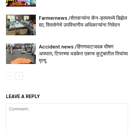
Farmernews /शेतकऱ्यांना कॅन-ड्रममध्ये डिझेल
द्या; शिवसेनेचे उपविभागीय अधिकाऱ्यांना निवेदन
Accident news /हिंगणघाटजवळ भीषण
अपघात; टिपरच्या धडकेत एकाच कुटुंबातील तिघांचा
मृत्यू
LEAVE A REPLY