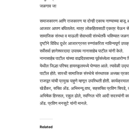
जळगाव जा
समाजकारण आणि राजकारण या दोन्ही एकाच नाण्याच्या बाजू असल्
आजवर आपण बघितलेत. मात्र लोकहितासाठी एकत्र येऊन सेवा व
सामाजिक संस्था व माऊली सेवाभावी संस्थेतर्फे भविष्यात ज
दृष्टीने विविध दुर्धर आजारग्रस्त रुग्णांकरिता नाविन्यपूर्ण
सर्वेसर्वा ज्ञानेश्‍वरदादा उपाख्य नानासाहेब पाटील यांनी केले.
नानासाहेब पाटील यांच्या वाढदिवसाच्या पूर्वसंध्येला महाआर
येथील जिल्हा परिषद हायस्कूलमध्ये घेण्यात आले. त्यावेळी उद्घ
पाटील होते. सारथी सामाजिक संस्थेचे संस्थापक अध्यक्ष प्रका
राजपूत यांची प्रमुख पाहुणे म्हणून उपस्थिती होती. कार्यक्रमाला
खेर्डेकर, सचिव अ‍ॅड. अभिमन्यू वाघ, सहसचिव प्रविण चिपडे, क
अभिषेक हिस्सल, राहुल ढोले, स्वप्निल भोरे आदी सदस्यांनी का
अ‍ॅड. प्रविण मनसुटे यांनी मानले.
Related