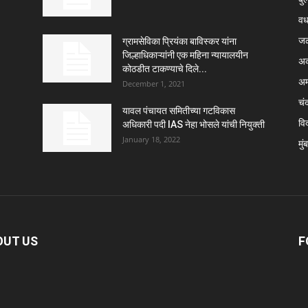
वर्
ज
ग्रामसेविका प्रियंका बाविस्कर यांना
जिल्हाधिकाऱ्यांनी एक महिना न्यायालयीन
अक
कोठडीत टाकण्याचे दिले...
अम
December 1, 2021
चंद
यावल पंचायत समितीच्या गटविकास
विद
अधिकारी पदी IAS नेहा भोसले यांची नियुक्ती
January 18, 2022
मुं
OUT US
F