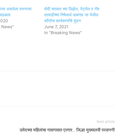
पत्ता असलेला तरुणाचा
मोदी सरकार च्या डिझेल, पेट्रोल व गॅस
त आढळला
दरवाढीच्या निषेधार्थ जळगाव जा येथील
2020
काँग्रेस कार्यकर्त्यांचे मुंडन
g News"
June 7, 2021
In "Breaking News"
am
tsApp
Next article
उमेदच्या महिलांचा गावागावात एल्गार… जिल्हा मुख्यालयी परवानगी