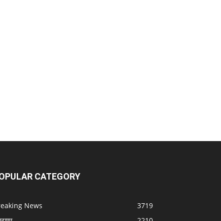
OPULAR CATEGORY
reaking News
3719
लढाणा
2210