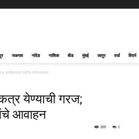
पूर
जळगाव
नांदेड
नाशिक
बीड
मुंबई
लातूर
वर्धा
विदर्भ
 गरज; ज्ञानेश्‍वरदादा पाटील यांचे आवाहन
 एकत्र येण्याची गरज;
यांचे आवाहन
309
0