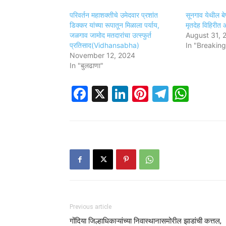
परिवर्तन महाशक्तीचे उमेदवार प्रशांत
सूनगाव येथील बे
डिक्कर यांच्या रूपातून मिळाला पर्याय,
मृतदेह विहिरी
जळगाव जामोद मतदारांचा उत्स्फुर्त
August 31, 
प्रतिसाद(Vidhansabha)
In "Breakin
November 12, 2024
In "बुलढाणा"
Facebook
X
LinkedIn
Pinterest
Telegr
Wha
Previous article
गोंदिया जिल्हाधिकाऱ्यांच्या निवास्थानासमोरील झाडांची कत्तल,