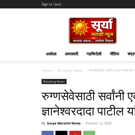
Sign in / Join
Surya
Marathi
News
अकोला
अमरावती
गडचिरोली
गोंदिया
चंद्र
Home
Breaking News
रुग्णसेवेसाठी सर्वांनी एकत्र येण्याची
Breaking News
रुग्णसेवेसाठी सर्वांनी
ज्ञानेश्‍वरदादा पाटील 
By
Surya Marathi News
-
October 12, 2020