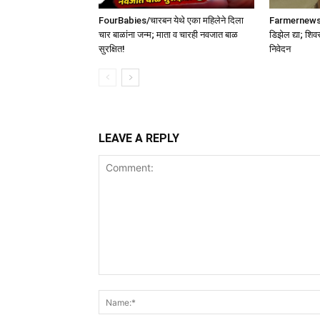
FourBabies/चारबन येथे एका महिलेने दिला
Farmernews /श
चार बाळांना जन्म; माता व चारही नवजात बाळ
डिझेल द्या; शिव
सुरक्षित!
निवेदन
LEAVE A REPLY