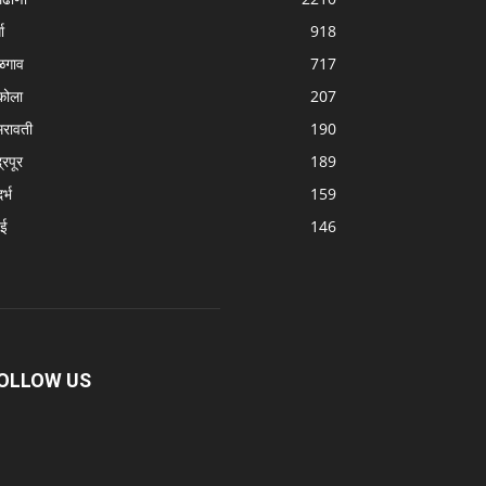
धा
918
ळगाव
717
ोला
207
रावती
190
्रपूर
189
र्भ
159
बई
146
OLLOW US