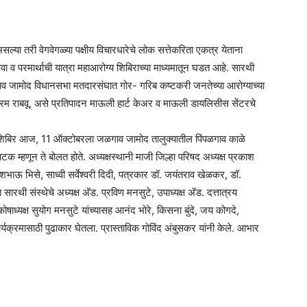
या तरी वेगवेगळ्या पक्षीय विचारधारेचे लोक सत्तेकरिता एकत्र येताना
 परमार्थाची यात्रा महाआरोग्य शिबिराच्या माध्यमातून घडत आहे. सारथी
ळगाव जामोद विधानसभा मतदारसंघात गोर- गरिब कष्टकरी जनतेच्या आरोग्याच्या
 उपक्रम राबवू, असे प्रतिपादन माऊली हार्ट केअर व माऊली डायलिसीस सेंटरचे
ोग्य शिबिर आज, 11 ऑक्टोबरला जळगाव जामोद तालुक्यातील पिंपळगाव काळे
ाटक म्हणून ते बोलत होते. अध्यक्षस्थानी माजी जिल्हा परिषद अध्यक्ष प्रकाश
शभाऊ भिसे, साध्वी सर्वेश्‍वरी दिदी, पत्रकार डॉ. जयंतराव खेळकर, डॉ.
 सारथी संस्थेचे अध्यक्ष अ‍ॅड. प्रविण मनसुटे, उपाध्यक्ष अ‍ॅड. दत्तात्रय
ोषाध्यक्ष सुयोग मनसुटे यांच्यासह आनंद भोरे, किसना बुंदे, जय कोगदे,
र्यक्रमासाठी पुढाकार घेतला. प्रास्ताविक गोविंद अंबुसकर यांनी केले. आभार