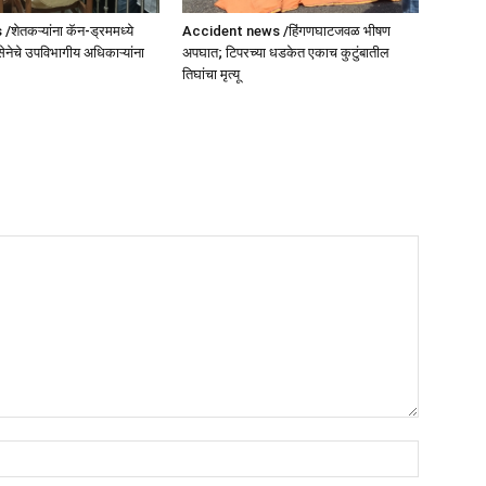
ेतकऱ्यांना कॅन-ड्रममध्ये
Accident news /हिंगणघाटजवळ भीषण
सेनेचे उपविभागीय अधिकाऱ्यांना
अपघात; टिपरच्या धडकेत एकाच कुटुंबातील
तिघांचा मृत्यू