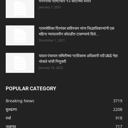
मनरेगाचा भ्रष्टाचार १२ कोटीच्या घरात
January 7, 2021
ग्रामसेविका प्रियंका बाविस्कर यांना जिल्हाधिकाऱ्यांनी एक
महिना न्यायालयीन कोठडीत टाकण्याचे दिले...
December 1, 2021
यावल पंचायत समितीच्या गटविकास अधिकारी पदी IAS नेहा
भोसले यांची नियुक्ती
January 18, 2022
POPULAR CATEGORY
Breaking News
3719
बुलढाणा
2208
वर्धा
918
जळगाव
717