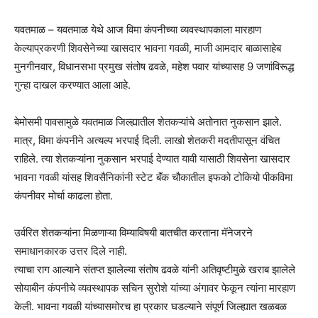
यवतमाळ – यवतमाळ येथे आज विमा कंपनीच्या व्यवस्थापकाला मारहाण
केल्याप्रकरणी शिवसेनेच्या खासदार भावना गवळी, माजी आमदार बाळासाहेब
मुनगीनवार, विधानसभा प्रमुख संतोष ढवळे, महेश पवार यांच्यासह 9 जणांविरूद्ध
गुन्हा दाखल करण्यात आला आहे.
बेमोसमी पावसामुळे यवतमाळ जिल्ह्यातील शेतकऱ्यांचे अतोनात नुकसान झाले.
मात्र, विमा कंपनीने अत्यल्प भरपाई दिली. लाखो शेतकरी मदतीपासून वंचित
राहिले. त्या शेतकऱ्यांना नुकसान भरपाई देण्यात यावी यासाठी शिवसेना खासदार
भावना गवळी यांसह शिवसैनिकांनी स्टेट बॅंक चौकातील इफको टोकियो पीकविमा
कंपनीवर मोर्चा काढला होता.
उर्वरित शेतकऱ्यांना मिळणाऱ्या विम्याविषयी बातचीत करताना मॅनेजरने
समाधानकारक उत्तर दिले नाही.
त्याचा राग आल्याने संतप्त झालेल्या संतोष ढवळे यांनी अतिवृष्टीमुळे खराब झालेले
सोयाबीन कंपनीचे व्यवस्थापक सचिन सुरोशे यांच्या अंगावर फेकून त्यांना मारहाण
केली. भावना गवळी यांच्यासमोरच हा प्रकार घडल्याने संपूर्ण जिल्ह्यात खळबळ