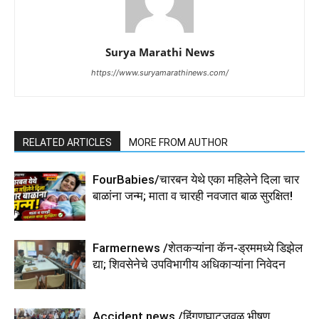
Surya Marathi News
https://www.suryamarathinews.com/
RELATED ARTICLES
MORE FROM AUTHOR
FourBabies/चारबन येथे एका महिलेने दिला चार
बाळांना जन्म; माता व चारही नवजात बाळ सुरक्षित!
Farmernews /शेतकऱ्यांना कॅन-ड्रममध्ये डिझेल
द्या; शिवसेनेचे उपविभागीय अधिकाऱ्यांना निवेदन
Accident news /हिंगणघाटजवळ भीषण