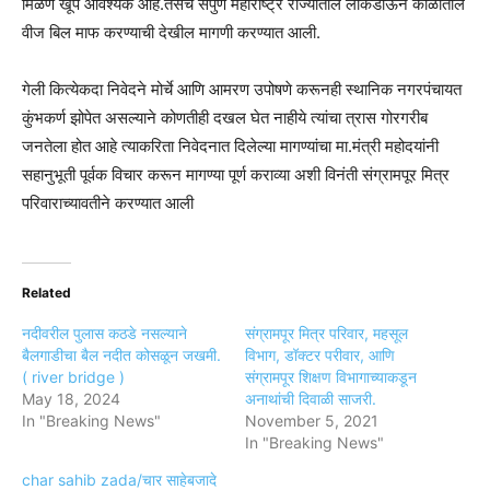
मिळणे खूप आवश्यक आहे.तसेच संपुर्ण महाराष्ट्र राज्यातील लॉकडाऊन काळातील
वीज बिल माफ करण्याची देखील मागणी करण्यात आली.
गेली कित्येकदा निवेदने मोर्चे आणि आमरण उपोषणे करूनही स्थानिक नगरपंचायत
कुंभकर्ण झोपेत असल्याने कोणतीही दखल घेत नाहीये त्यांचा त्रास गोरगरीब
जनतेला होत आहे त्याकरिता निवेदनात दिलेल्या मागण्यांचा मा.मंत्री महोदयांनी
सहानुभूती पूर्वक विचार करून मागण्या पूर्ण कराव्या अशी विनंती संग्रामपूर मित्र
परिवाराच्यावतीने करण्यात आली
Related
नदीवरील पुलास कठडे नसल्याने
संग्रामपूर मित्र परिवार, महसूल
बैलगाडीचा बैल नदीत कोसळून जखमी.
विभाग, डॉक्टर परीवार, आणि
( river bridge )
संग्रामपूर शिक्षण विभागाच्याकडून
May 18, 2024
अनाथांची दिवाळी साजरी.
In "Breaking News"
November 5, 2021
In "Breaking News"
char sahib zada/चार साहेबजादे