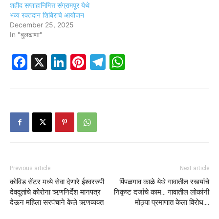
शहीद सप्ताहानिमित्त संग्रामपूर येथे
भव्य रक्तदान शिबिराचे आयोजन
December 25, 2025
In "बुलढाणा"
Facebook
X
LinkedIn
Pinterest
Telegram
WhatsApp
Previous article
Next article
कोविड सेंटर मध्ये सेवा देणारे ईश्वररुपी
पिंपळगाव काळे येथे गावातील रस्त्यांचे
देवदूतांचे कोरोना ऋणनिर्देश मानपत्र
निकृष्ट दर्जाचे काम… गावातील लोकांनी
देऊन महिला सरपंचाने केले ऋणव्यक्त
मोठ्या प्रमाणात केला विरोध….